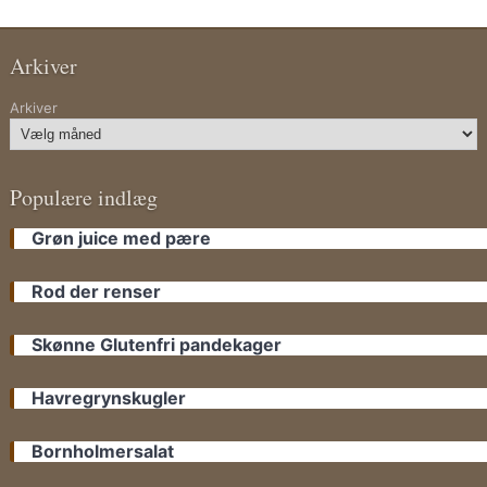
Arkiver
Arkiver
Populære indlæg
Grøn juice med pære
Rod der renser
Skønne Glutenfri pandekager
Havregrynskugler
Bornholmersalat