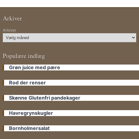
Arkiver
Arkiver
Populære indlæg
Grøn juice med pære
Rod der renser
Skønne Glutenfri pandekager
Havregrynskugler
Bornholmersalat