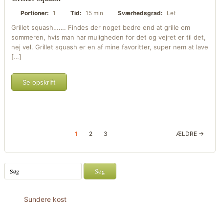
Portioner:
1
Tid:
15 min
Sværhedsgrad:
Let
Grillet squash……. Findes der noget bedre end at grille om
sommeren, hvis man har muligheden for det og vejret er til det,
nej vel. Grillet squash er en af mine favoritter, super nem at lave
[…]
Se opskrift
1
2
3
ÆLDRE →
Sundere kost