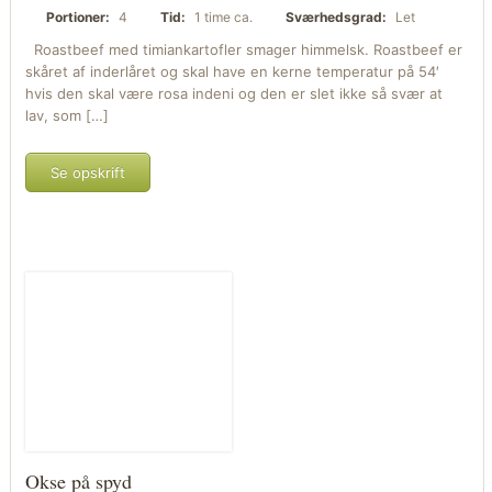
Portioner:
4
Tid:
1 time ca.
Sværhedsgrad:
Let
Roastbeef med timiankartofler smager himmelsk. Roastbeef er
skåret af inderlåret og skal have en kerne temperatur på 54′
hvis den skal være rosa indeni og den er slet ikke så svær at
lav, som […]
Se opskrift
Okse på spyd