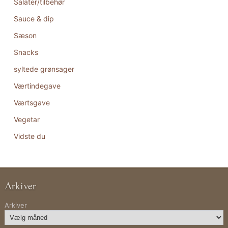
Salater/tilbehør
Sauce & dip
Sæson
Snacks
syltede grønsager
Værtindegave
Værtsgave
Vegetar
Vidste du
Arkiver
Arkiver