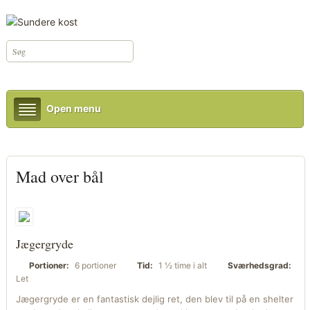
Open menu
Mad over bål
Jægergryde
Portioner:
6 portioner
Tid:
1 ½ time i alt
Sværhedsgrad:
Let
Jægergryde er en fantastisk dejlig ret, den blev til på en shelter