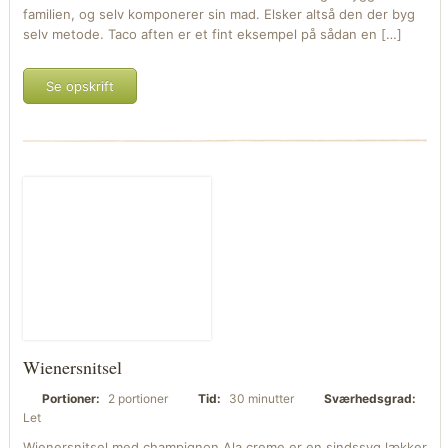
familien, og selv komponerer sin mad. Elsker altså den der byg
selv metode. Taco aften er et fint eksempel på sådan en […]
Se opskrift
Wienersnitsel
Portioner:
2 portioner
Tid:
30 minutter
Sværhedsgrad:
Let
Wienersnitsel med champignon Ala creme er en sindssyg lækker