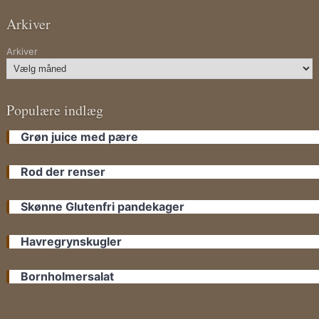
Arkiver
Arkiver
Populære indlæg
Grøn juice med pære
Rod der renser
Skønne Glutenfri pandekager
Havregrynskugler
Bornholmersalat