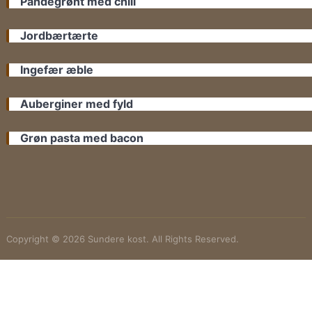
Pandegrønt med chili
Jordbærtærte
Ingefær æble
Auberginer med fyld
Grøn pasta med bacon
Copyright © 2026 Sundere kost. All Rights Reserved.