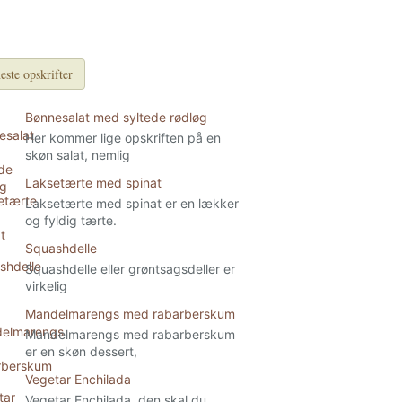
este opskrifter
Bønnesalat med syltede rødløg
Her kommer lige opskriften på en
skøn salat, nemlig
Laksetærte med spinat
Laksetærte med spinat er en lækker
og fyldig tærte.
Squashdelle
Squashdelle eller grøntsagsdeller er
virkelig
Mandelmarengs med rabarberskum
Mandelmarengs med rabarberskum
er en skøn dessert,
Vegetar Enchilada
Vegetar Enchilada, den skal du