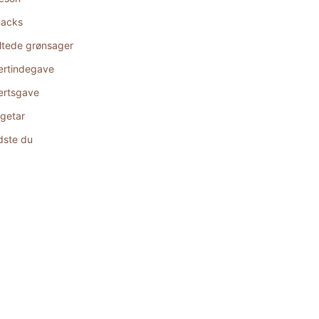
acks
ltede grønsager
rtindegave
rtsgave
getar
dste du