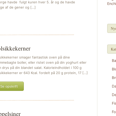
jerge havde fulgt kuren hver 5. år og de havde
nge af de gener og […]
Nye
lsikkekerner
Kat
sikkekerner smager fantastisk oven på dine
B
mmebagte boller, eller ristet oven på din yoghurt eller
 drys på din blandet salat. Kalorieindholdet i 100 g
Bl
sikkekerner er 643 Kcal. fordelt på 20 g protein, 17 […]
Br
D
Se opskrift
De
Fi
Fo
pelsiner