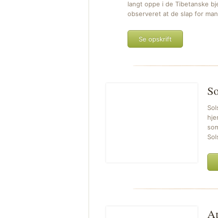
langt oppe i de Tibetanske b
observeret at de slap for ma
Se opskrift
So
Sol
hje
som
Sol
Ap