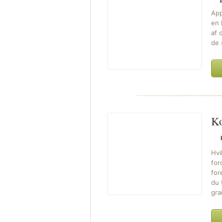
App
en 
af 
de 
Ko
Hvi
for
for
du 
gra