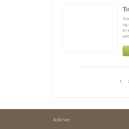
To
Tom
og 
er 
peb
1
Arkiver