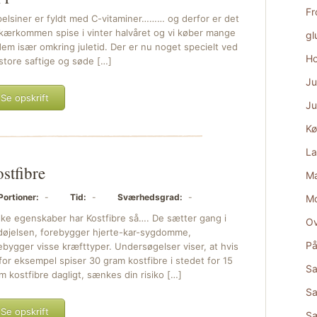
Fr
elsiner er fyldt med C-vitaminer……… og derfor er det
kærkommen spise i vinter halvåret og vi køber mange
gl
dem især omkring juletid. Der er nu noget specielt ved
Ho
store saftige og søde […]
Ju
Se opskrift
Ju
Kø
La
stfibre
Ma
Portioner:
-
Tid:
-
Sværhedsgrad:
-
M
lke egenskaber har Kostfibre så…. De sætter gang i
Ov
døjelsen, forebygger hjerte-kar-sygdomme,
På
ebygger visse kræfttyper. Undersøgelser viser, at hvis
for eksempel spiser 30 gram kostfibre i stedet for 15
Sa
m kostfibre dagligt, sænkes din risiko […]
Sa
Se opskrift
S