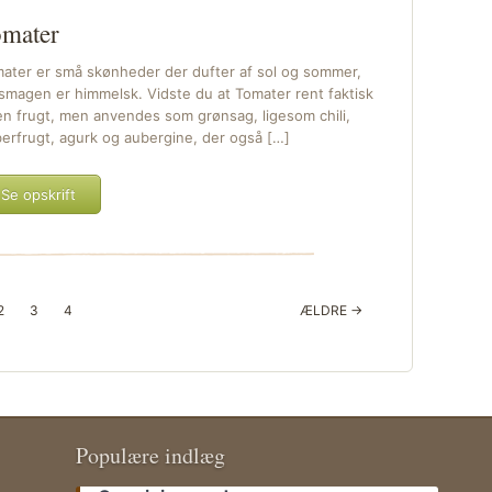
mater
ater er små skønheder der dufter af sol og sommer,
smagen er himmelsk. Vidste du at Tomater rent faktisk
en frugt, men anvendes som grønsag, ligesom chili,
erfrugt, agurk og aubergine, der også […]
Se opskrift
2
3
4
ÆLDRE →
Populære indlæg