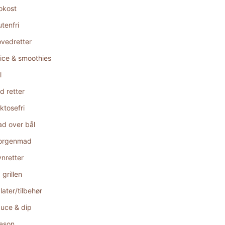
okost
utenfri
vedretter
ice & smoothies
l
d retter
ktosefri
d over bål
orgenmad
nretter
 grillen
later/tilbehør
uce & dip
æson