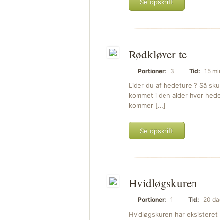
Se opskrift
Rødkløver te
Portioner:
3
Tid:
15 mi
Lider du af hedeture ? Så sk
kommet i den alder hvor hede
kommer […]
Se opskrift
Hvidløgskuren
Portioner:
1
Tid:
20 da
Hvidløgskuren har eksisteret