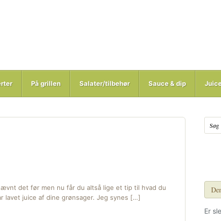
rter
På grillen
Salater/tilbehør
Sauce & dip
Juic
ævnt det før men nu får du altså lige et tip til hvad du
Den
r lavet juice af dine grønsager. Jeg synes […]
Er sl