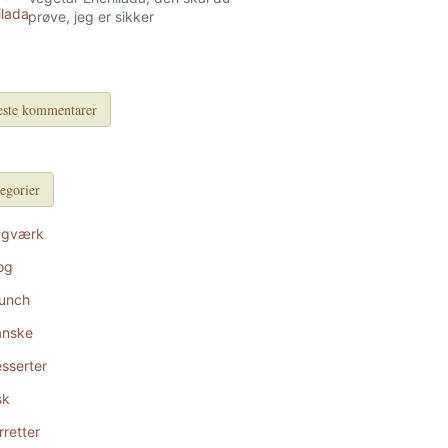
prøve, jeg er sikker
ste kommentarer
egorier
agværk
og
unch
anske
sserter
sk
rretter