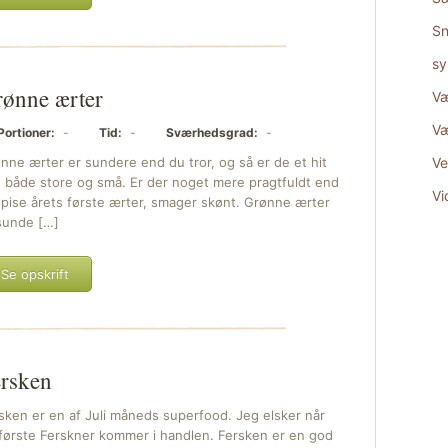
Sn
sy
ønne ærter
Væ
Væ
Portioner:
-
Tid:
-
Sværhedsgrad:
-
nne ærter er sundere end du tror, og så er de et hit
Ve
 både store og små. Er der noget mere pragtfuldt end
Vi
spise årets første ærter, smager skønt. Grønne ærter
sunde […]
Se opskrift
rsken
sken er en af Juli måneds superfood. Jeg elsker når
første Ferskner kommer i handlen. Fersken er en god