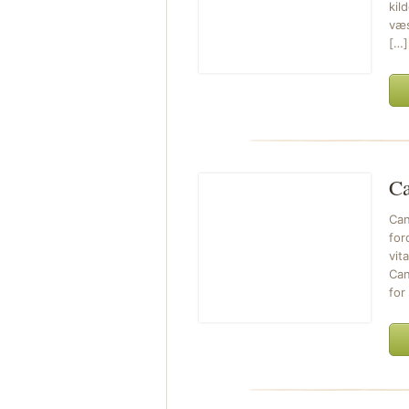
kil
væs
[…]
Ca
Can
for
vit
Can
for