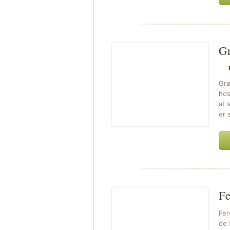
Gr
Grø
hos
at 
er 
Fe
Fer
de 