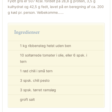
Fyldt gris er 507 Kcal. fordelt på 28,8 g protein, 3,5 g
kulhydrat og 42,5 g fedt, lavet på en beregning af ca. 200
g kød pr. person. Velbekomme……
Ingredienser
1 kg ribbensteg helst uden ben
10 soltørrede tomater i olie, eller 6 spsk. i
tern
1 rød chili i små tern
3 spsk. chili pesto
3 spsk. tørret ramsløg
groft salt