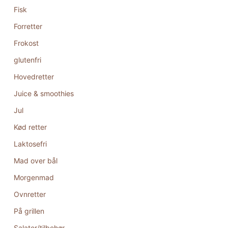
Fisk
Forretter
Frokost
glutenfri
Hovedretter
Juice & smoothies
Jul
Kød retter
Laktosefri
Mad over bål
Morgenmad
Ovnretter
På grillen
Salater/tilbehør