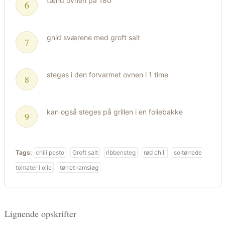
tænd ovnen på 180′
gnid sværene med groft salt
steges i den forvarmet ovnen i 1 time
kan også steges på grillen i en foliebakke
Tags:
chili pesto
Groft salt
ribbensteg
rød chili
soltørrede
tomater i olie
tørret ramsløg
Lignende opskrifter