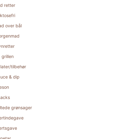
d retter
ktosefri
d over bål
orgenmad
nretter
 grillen
later/tilbehør
uce & dip
æson
acks
ltede grønsager
rtindegave
rtsgave
getar