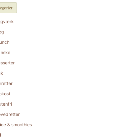
egorier
agværk
og
unch
anske
sserter
sk
rretter
okost
utenfri
vedretter
ice & smoothies
l