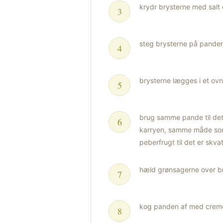
krydr brysterne med salt
steg brysterne på panden 
brysterne lægges i et ovn
brug samme pande til det ø
karryen, samme måde som t
peberfrugt til det er skv
hæld grønsagerne over br
kog panden af med cremef