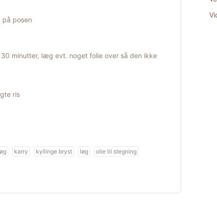
Vi
g på posen
 30 minutter, læg evt. noget folie over så den ikke
te ris
løg
karry
kyllinge bryst
løg
olie til stegning