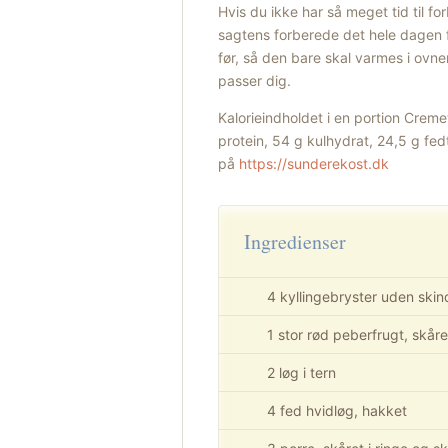
Hvis du ikke har så meget tid til f
sagtens forberede det hele dagen f
før, så den bare skal varmes i ovn
passer dig.
Kalorieindholdet i en portion Cremet
protein, 54 g kulhydrat, 24,5 g fed
på
https://sunderekost.dk
Ingredienser
4 kyllingebryster uden skin
1 stor rød peberfrugt, skåret
2 løg i tern
4 fed hvidløg, hakket