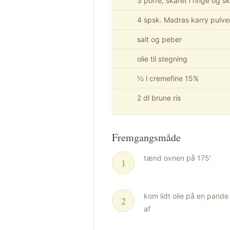
3 porre, skåret i ringe og sk
4 spsk. Madras karry pulve
salt og peber
olie til stegning
½ l cremefine 15%
2 dl brune ris
Fremgangsmåde
tænd ovnen på 175′
kom lidt olie på en pande 
af