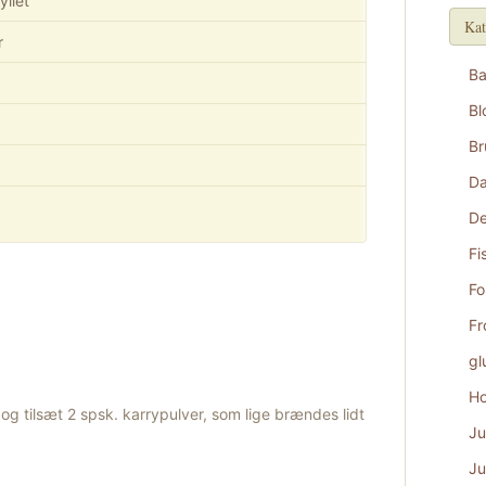
yllet
Kat
r
B
Bl
Br
D
De
Fi
Fo
Fr
gl
Ho
og tilsæt 2 spsk. karrypulver, som lige brændes lidt
Ju
Ju