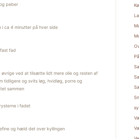
 og peber
Kø
La
Ma
i ca 4 minutter på hver side
M
Ov
fast fad
På
Sa
vrige ved at tilsætte lidt mere olie og resten af
Sa
idligere og svits løg, hvidløg, porre og
S
attet sammen
Sn
ysterne i fadet
sy
Væ
Væ
ine og hæld det over kyllingen
Ve