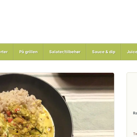
rter
På grillen
Salater/tilbehør
Sauce & dip
Juic
R
T