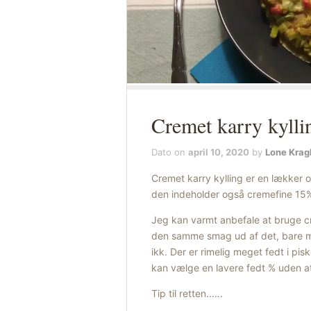
Cremet karry kylli
Dato on
april 10, 2020
by
Lone Krag
Cremet karry kylling er en lækker
den indeholder også cremefine 15%,
Jeg kan varmt anbefale at bruge cr
den samme smag ud af det, bare med
ikk. Der er rimelig meget fedt i pis
kan vælge en lavere fedt % uden 
Tip til retten..….