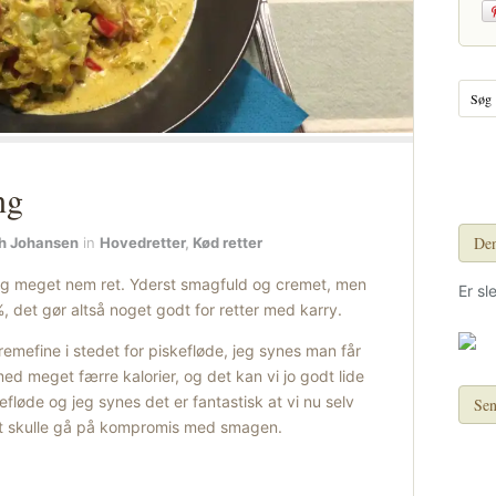
ng
Den
h Johansen
in
Hovedretter
,
Kød retter
 og meget nem ret. Yderst smagfuld og cremet, men
Er sl
 det gør altså noget godt for retter med karry.
emefine i stedet for piskefløde, jeg synes man får
 meget færre kalorier, og det kan vi jo godt lide
kefløde og jeg synes det er fantastisk at vi nu selv
Sen
at skulle gå på kompromis med smagen.