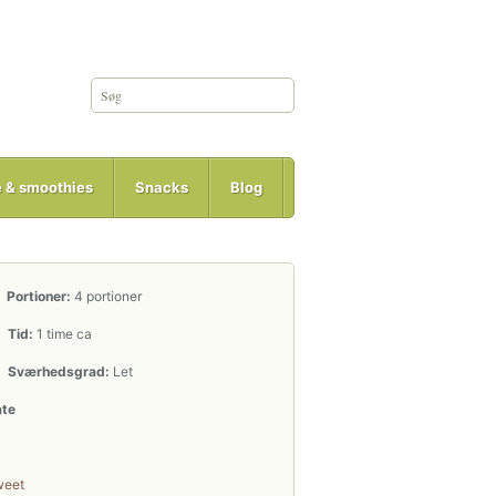
e & smoothies
Snacks
Blog
Portioner:
4 portioner
Tid:
1 time ca
Sværhedsgrad:
Let
ate
weet