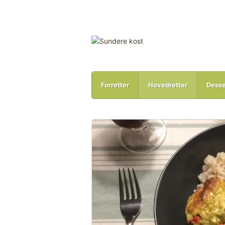
Forretter
Hovedretter
Desse