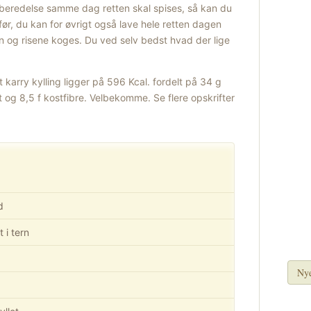
orberedelse samme dag retten skal spises, så kan du
ør, du kan for øvrigt også lave hele retten dagen
en og risene koges. Du ved selv bedst hvad der lige
 karry kylling ligger på 596 Kcal. fordelt på 34 g
t og 8,5 f kostfibre. Velbekomme. Se flere opskrifter
d
 i tern
Nye