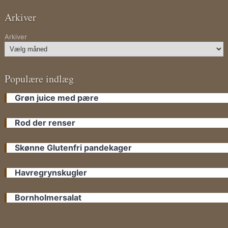
Arkiver
Arkiver
Populære indlæg
Grøn juice med pære
Rod der renser
Skønne Glutenfri pandekager
Havregrynskugler
Bornholmersalat