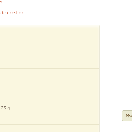
er
nderekost.dk
. 35 g
Nye