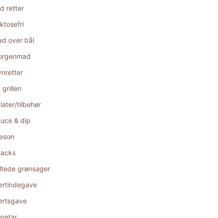
d retter
ktosefri
d over bål
orgenmad
nretter
 grillen
later/tilbehør
uce & dip
æson
acks
ltede grønsager
rtindegave
rtsgave
getar