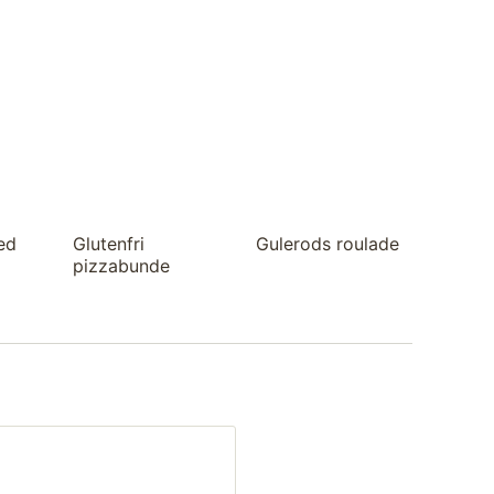
ed
Glutenfri
Gulerods roulade
pizzabunde