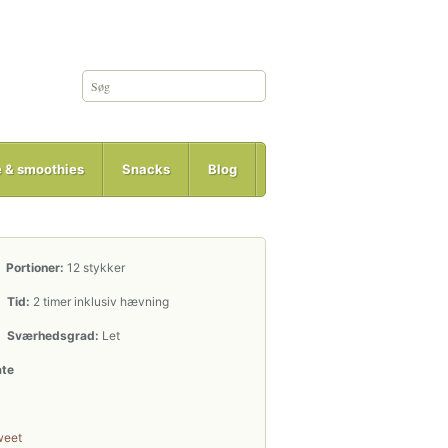
e & smoothies
Snacks
Blog
Portioner:
12 stykker
Tid:
2 timer inklusiv hævning
Sværhedsgrad:
Let
ate
weet