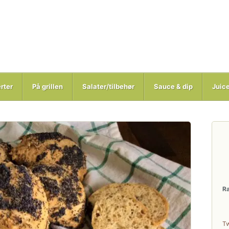
rter
På grillen
Salater/tilbehør
Sauce & dip
Juic
R
T