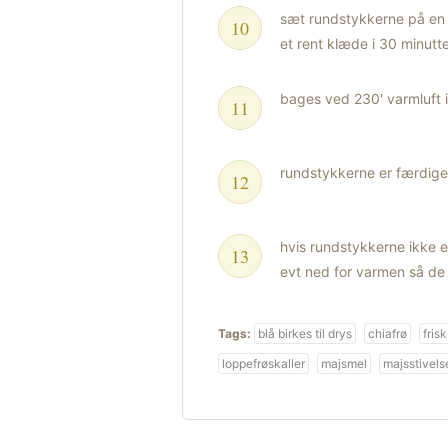
sæt rundstykkerne på e
et rent klæde i 30 minutt
bages ved 230′ varmluft i
rundstykkerne er færdige
hvis rundstykkerne ikke e
evt ned for varmen så de 
Tags:
blå birkes til drys
chiafrø
fris
loppefrøskaller
majsmel
majsstivels