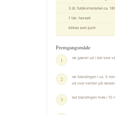
3 dl. fuldkornsrismel ca. 18
1 tsk. havsalt
birkes som pynt
Fremgangsmåde
rør gæren ud i det lune va
rør blandingen i ca. 5 mi
ud over kanten på røresk
lad blandingen hvile i 10 