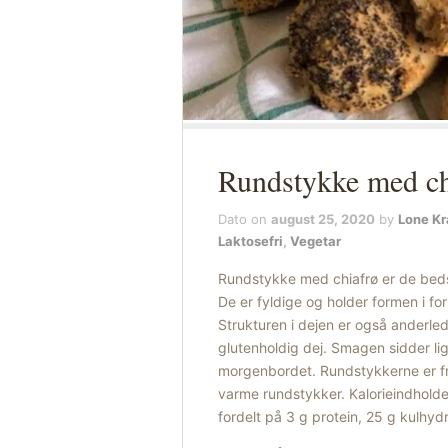
Rundstykke med ch
Dato on
august 25, 2020
by
Lone K
Laktosefri
,
Vegetar
Rundstykke med chiafrø er de bedst
De er fyldige og holder formen i for
Strukturen i dejen er også anderle
glutenholdig dej. Smagen sidder lige
morgenbordet. Rundstykkerne er fr
varme rundstykker. Kalorieindholde
fordelt på 3 g protein, 25 g kulhyd