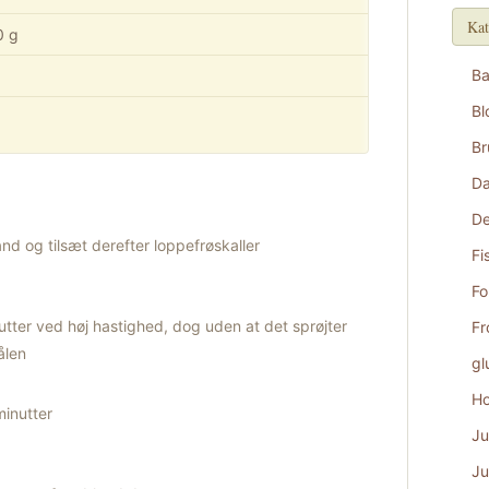
Kat
0 g
B
Bl
Br
D
De
nd og tilsæt derefter loppefrøskaller
Fi
Fo
nutter ved høj hastighed, dog uden at det sprøjter
Fr
ålen
gl
Ho
minutter
Ju
Ju