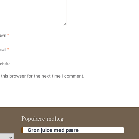
avn
*
mail
*
ebsite
this browser for the next time I comment.
Populære indlæg
Grøn juice med pære