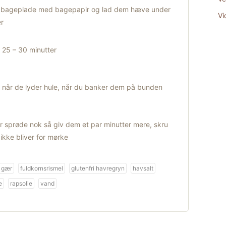
n bageplade med bagepapir og lad dem hæve under
Vi
er
 25 – 30 minutter
 når de lyder hule, når du banker dem på bunden
r sprøde nok så giv dem et par minutter mere, skru
ikke bliver for mørke
k gær
fuldkornsrismel
glutenfri havregryn
havsalt
e
rapsolie
vand