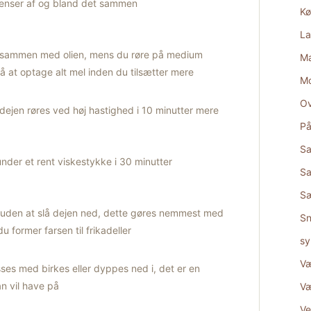
dienser af og bland det sammen
Kø
La
idt, sammen med olien, mens du røre på medium
Ma
å at optage alt mel inden du tilsætter mere
M
Ov
al dejen røres ved høj hastighed i 10 minutter mere
På
Sa
nder et rent viskestykke i 30 minutter
Sa
S
 uden at slå dejen ned, dette gøres nemmest med
Sn
u former farsen til frikadeller
sy
Væ
es med birkes eller dyppes ned i, det er en
 vil have på
Væ
Ve