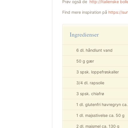
Prøv også de
http://Italienske boll
Find mere inspiration på
https://su
Ingredienser
6 dl. håndlunt vand
50 g gær
3 spsk. loppefrøskaller
3/4 dl. rapsolie
3 spsk. chiafrø
1 dl. glutenfri havregryn ca
1 dl. majsstivelse ca. 50 g
2 dl. majsmel ca. 130 g