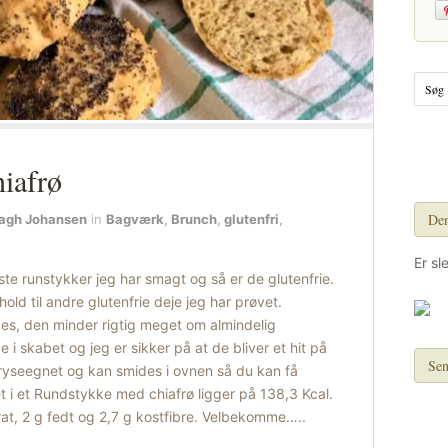
iafrø
Den
ragh Johansen
in
Bagværk
,
Brunch
,
glutenfri
,
Er sl
e runstykker jeg har smagt og så er de glutenfrie.
hold til andre glutenfrie deje jeg har prøvet.
des, den minder rigtig meget om almindelig
 i skabet og jeg er sikker på at de bliver et hit på
Sen
yseegnet og kan smides i ovnen så du kan få
t i et Rundstykke med chiafrø ligger på 138,3 Kcal.
rat, 2 g fedt og 2,7 g kostfibre. Velbekomme…..