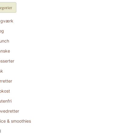
egorier
agværk
og
unch
anske
sserter
sk
rretter
okost
utenfri
vedretter
ice & smoothies
l