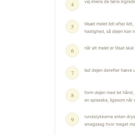
vej imens de tørre ingre
tilsæt melet lidt efter l
hastighed, så dejen kan n
når alt melet er tilsat sk
lad dejen derefter hæve u
form dejen med let hånd,
en spiseske, ligesom når d
rundstykkerne enten dryss
smagssag hvor meget man