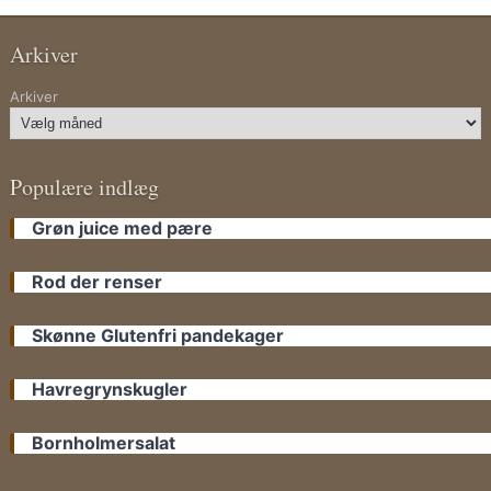
Arkiver
Arkiver
Populære indlæg
Grøn juice med pære
Rod der renser
Skønne Glutenfri pandekager
Havregrynskugler
Bornholmersalat