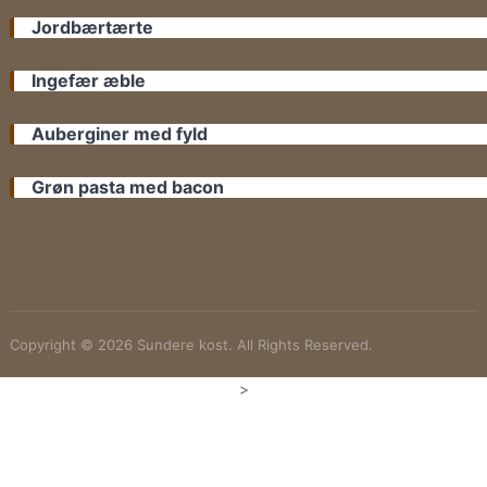
Jordbærtærte
Ingefær æble
Auberginer med fyld
Grøn pasta med bacon
Copyright © 2026 Sundere kost. All Rights Reserved.
>