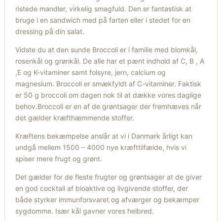
ristede mandler, virkelig smagfuld. Den er fantastisk at
bruge i en sandwich med på farten eller i stedet for en
dressing på din salat.
Vidste du at den sunde Broccoli er i familie med blomkål,
rosenkål og grønkål. De alle har et pænt indhold af C, B , A
,E og K-vitaminer samt folsyre, jern, calcium og
magnesium. Broccoli er smækfyldt af C-vitaminer. Faktisk
er 50 g broccoli om dagen nok til at dække vores daglige
behov.Broccoli er en af de grøntsager der fremhæves når
det gælder kræfthæmmende stoffer.
Kræftens bekæmpelse anslår at vi i Danmark årligt kan
undgå mellem 1500 – 4000 nye kræfttilfælde, hvis vi
spiser mere frugt og grønt.
Det gælder for de fleste frugter og grøntsager at de giver
en god cocktail af bioaktive og livgivende stoffer, der
både styrker immunforsvaret og afværger og bekæmper
sygdomme. Især kål gavner vores helbred.