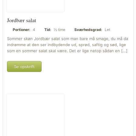
Jordbær salat
Portioner:
4
Tid:
½ time
Sværhedsgrad:
Let
Sommer skøn Jordbær salat som man bare må smage, du må da
indrømme at den ser indbydende ud, sprød, saftig og sød, lige
som en sommer salat skal være. Det er lige netop sådan en […]
Se opskrift