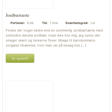
Jordbærtærte
Portioner:
8 stk.
Tid:
1 time
Sværhedsgrad:
Let
Findes der noget bedre end en sommerlig Jordbærtærte med
solmodne danske jordbær, nope ikke hos mig, jeg synes det
smager skønt og tankerne flyver tilbage til barndommens
sorgløse tilværelse, hvor man var på besøg hos […]
Se opskrift