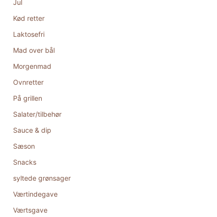
Jul
Kød retter
Laktosefri
Mad over bål
Morgenmad
Ovnretter
På grillen
Salater/tilbehør
Sauce & dip
Sæson
Snacks
syltede grønsager
Værtindegave
Værtsgave