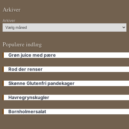
Arkiver
Arkiver
Populære indlæg
Grøn juice med pære
Rod der renser
Skønne Glutenfri pandekager
Havregrynskugler
Bornholmersalat