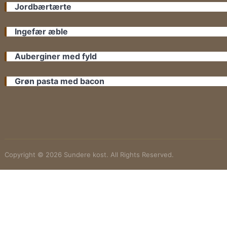
Jordbærtærte
Ingefær æble
Auberginer med fyld
Grøn pasta med bacon
Copyright © 2026 Sundere kost. All Rights Reserved.