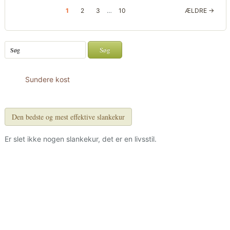
1
2
3
…
10
ÆLDRE →
Sundere kost
Den bedste og mest effektive slankekur
Er slet ikke nogen slankekur, det er en livsstil.