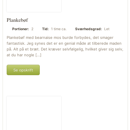
Plankebøf
Portioner:
2
Tid:
1 time ca.
Sværhedsgrad:
Let
Plankebøf med bearnaise mos burde forbydes, det smager
fantastisk. Jeg synes det er en genial måde at tilberede maden
på. Alt på et bræt. Det kræver selvfølgelig, hvilket giver sig selv,
at du har nogle […]
Se opskrift