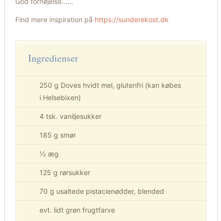
God fornøjelse……
Find mere inspiration på
https://sunderekost.dk
Ingredienser
250 g Doves hvidt mel, glutenfri (kan købes
i Helsebixen)
4 tsk. vaniljesukker
185 g smør
½ æg
125 g rørsukker
70 g usaltede pistacienødder, blended
evt. lidt grøn frugtfarve