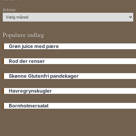
Arkiver
Populære indlæg
Grøn juice med pære
Rod der renser
Skønne Glutenfri pandekager
Havregrynskugler
Bornholmersalat