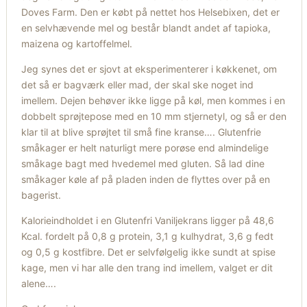
Doves Farm. Den er købt på nettet hos Helsebixen, det er
en selvhævende mel og består blandt andet af tapioka,
maizena og kartoffelmel.
Jeg synes det er sjovt at eksperimenterer i køkkenet, om
det så er bagværk eller mad, der skal ske noget ind
imellem. Dejen behøver ikke ligge på køl, men kommes i en
dobbelt sprøjtepose med en 10 mm stjernetyl, og så er den
klar til at blive sprøjtet til små fine kranse…. Glutenfrie
småkager er helt naturligt mere porøse end almindelige
småkage bagt med hvedemel med gluten. Så lad dine
småkager køle af på pladen inden de flyttes over på en
bagerist.
Kalorieindholdet i en Glutenfri Vaniljekrans ligger på 48,6
Kcal. fordelt på 0,8 g protein, 3,1 g kulhydrat, 3,6 g fedt
og 0,5 g kostfibre. Det er selvfølgelig ikke sundt at spise
kage, men vi har alle den trang ind imellem, valget er dit
alene….