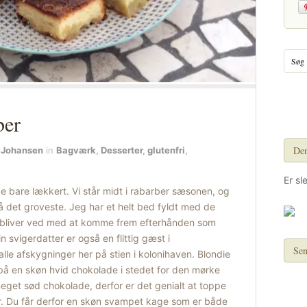
ber
Den
 Johansen
in
Bagværk
,
Desserter
,
glutenfri
,
Er sl
e bare lækkert. Vi står midt i rabarber sæsonen, og
å det groveste. Jeg har et helt bed fyldt med de
e bliver ved med at komme frem efterhånden som
 svigerdatter er også en flittig gæst i
Sen
alle afskygninger her på stien i kolonihaven. Blondie
på en skøn hvid chokolade i stedet for den mørke
get sød chokolade, derfor er det genialt at toppe
. Du får derfor en skøn svampet kage som er både