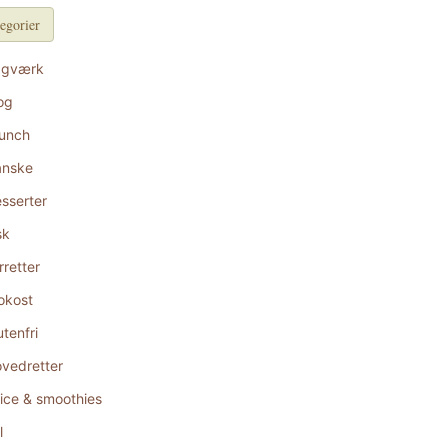
egorier
agværk
og
unch
anske
sserter
sk
rretter
okost
utenfri
vedretter
ice & smoothies
l