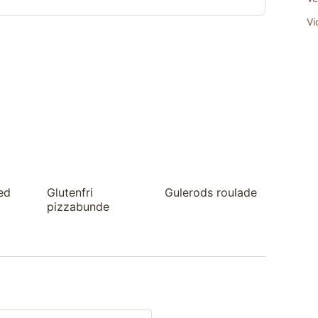
Vi
ed
Glutenfri
Gulerods roulade
pizzabunde