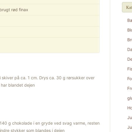
Kat
 brugt rød finax
B
Bl
Br
D
De
Fi
 skiver på ca. 1 cm. Drys ca. 30 g rørsukker over
Fo
 har blandet dejen
Fr
gl
Ho
Ju
40 g chokolade i en gryde ved svag varme, resten
Ju
indre stykker som blandes i dejen