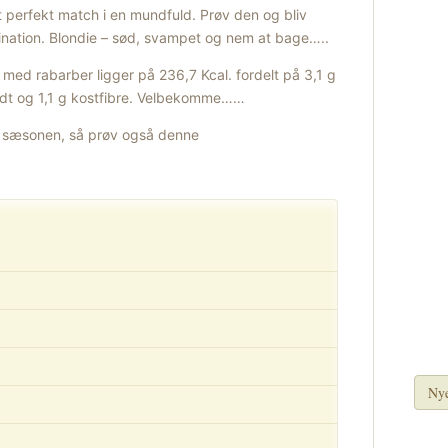
t perfekt match i en mundfuld. Prøv den og bliv
nation. Blondie – sød, svampet og nem at bage…..
e med rabarber ligger på 236,7 Kcal. fordelt på 3,1 g
fedt og 1,1 g kostfibre. Velbekomme……
er sæsonen, så prøv også denne
Nye