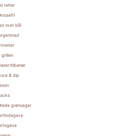
d retter
ktosefri
d over bål
orgenmad
nretter
 grillen
later/tilbehør
uce & dip
æson
acks
ltede grønsager
rtindegave
rtsgave
getar