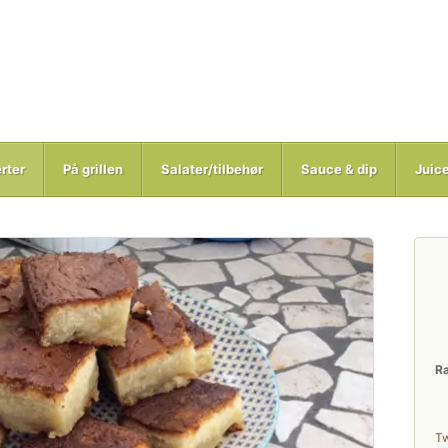
rter
På grillen
Salater/tilbehør
Sauce & dip
Juic
R
T