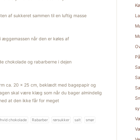
Kø
sten af sukkeret sammen til en luftig masse
La
Ma
M
i æggemassen når den er køles af
Ov
På
e chokolade og rabarberne i dejen
Sa
Sa
orm ca. 20 x 25 cm, beklædt med bagepapir og
S
 kagen skal være klæg som når du bager almindelig
Sn
 med at den ikke får for meget
sy
Væ
hvid chokolade
Rabarber
rørsukker
salt
smør
Væ
Ve