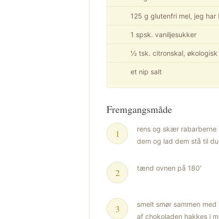
125 g glutenfri mel, jeg har
1 spsk. vaniljesukker
½ tsk. citronskal, økologisk
et nip salt
Fremgangsmåde
rens og skær rabarberne i
dem og lad dem stå til du
tænd ovnen på 180′
smelt smør sammen med 1
af chokoladen hakkes i m