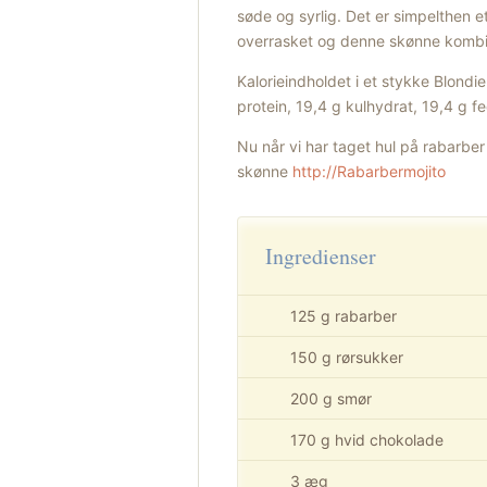
søde og syrlig. Det er simpelthen e
overrasket og denne skønne kombi
Kalorieindholdet i et stykke Blondi
protein, 19,4 g kulhydrat, 19,4 g 
Nu når vi har taget hul på rabarb
skønne
http://Rabarbermojito
Ingredienser
125 g rabarber
150 g rørsukker
200 g smør
170 g hvid chokolade
3 æg