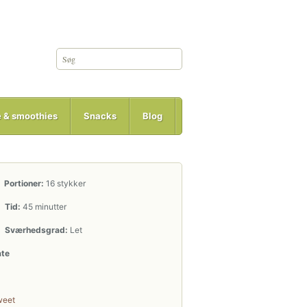
e & smoothies
Snacks
Blog
Portioner:
16 stykker
Tid:
45 minutter
Sværhedsgrad:
Let
ate
weet