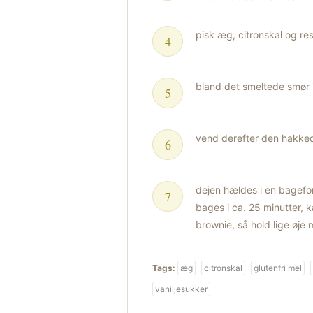
pisk æg, citronskal og re
bland det smeltede smør 
vend derefter den hakked
dejen hældes i en bagef
bages i ca. 25 minutter,
brownie, så hold lige øje
Tags:
æg
citronskal
glutenfri mel
vaniljesukker