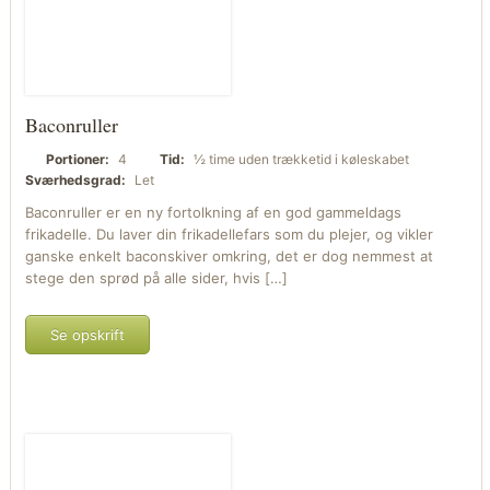
Baconruller
Portioner:
4
Tid:
½ time uden trækketid i køleskabet
Sværhedsgrad:
Let
Baconruller er en ny fortolkning af en god gammeldags
frikadelle. Du laver din frikadellefars som du plejer, og vikler
ganske enkelt baconskiver omkring, det er dog nemmest at
stege den sprød på alle sider, hvis […]
Se opskrift