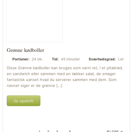
Grønne kødboller
Portioner:
24 stk.
Tid:
45 minutter
Sværhedsgrad:
Let
Disse Grønne kødboller kan bruges som varm ret, i et pitabrød,
en sandwich eller sammen med en lækker salat, de smager
fantastisk uanset hvad du serverer sammen med dem. Som
navnet siger er de grønne […]
Se opskrift
1
2
3
…
5
ÆLDRE →