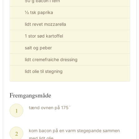
50 g bacon i tern
½ tsk paprika
lidt revet mozzarella
1 stor sød kartoffel
salt og peber
lidt cremefraiche dressing
lidt olie til stegning
Fremgangsmåde
tænd ovnen på 175´
kom bacon på en varm stegepande sammen
med lidt olie