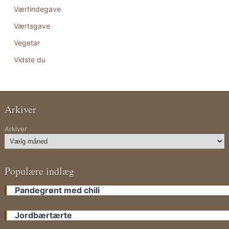
Værtindegave
Værtsgave
Vegetar
Vidste du
Arkiver
Arkiver
Populære indlæg
Pandegrønt med chili
Jordbærtærte