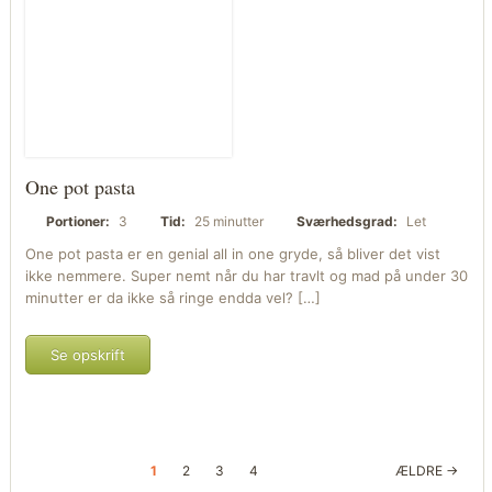
One pot pasta
Portioner:
3
Tid:
25 minutter
Sværhedsgrad:
Let
One pot pasta er en genial all in one gryde, så bliver det vist
ikke nemmere. Super nemt når du har travlt og mad på under 30
minutter er da ikke så ringe endda vel? […]
Se opskrift
1
2
3
4
ÆLDRE →