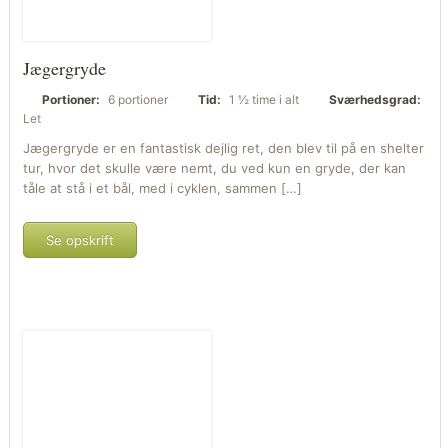
Jægergryde
Portioner:
6 portioner
Tid:
1 ½ time i alt
Sværhedsgrad:
Let
Jægergryde er en fantastisk dejlig ret, den blev til på en shelter
tur, hvor det skulle være nemt, du ved kun en gryde, der kan
tåle at stå i et bål, med i cyklen, sammen […]
Se opskrift