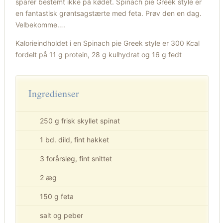
sparer bestemt ikke på kødet. Spinach pie Greek style er
en fantastisk grøntsagstærte med feta. Prøv den en dag.
Velbekomme….
Kalorieindholdet i en Spinach pie Greek style er 300 Kcal
fordelt på 11 g protein, 28 g kulhydrat og 16 g fedt
Ingredienser
250 g frisk skyllet spinat
1 bd. dild, fint hakket
3 forårsløg, fint snittet
2 æg
150 g feta
salt og peber