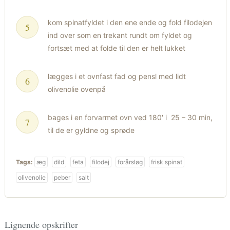
kom spinatfyldet i den ene ende og fold filodejen
ind over som en trekant rundt om fyldet og
fortsæt med at folde til den er helt lukket
lægges i et ovnfast fad og pensl med lidt
olivenolie ovenpå
bages i en forvarmet ovn ved 180′ i 25 – 30 min,
til de er gyldne og sprøde
Tags:
æg
dild
feta
filodej
forårsløg
frisk spinat
olivenolie
peber
salt
Lignende opskrifter