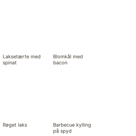
Laksetærte med
Blomkål med
spinat
bacon
Røget laks
Barbecue kylling
på spyd