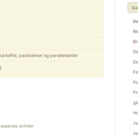
Kat
B
Bl
Br
D
kartoffel, pastinakker og persillerødder
De
g
Fi
Fo
Fr
gl
Ho
Ju
passende strimler
Ju