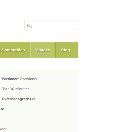
e & smoothies
Snacks
Blog
Portioner:
2 portioner
Tid:
30 minutter
Sværhedsgrad:
Let
ate
weet