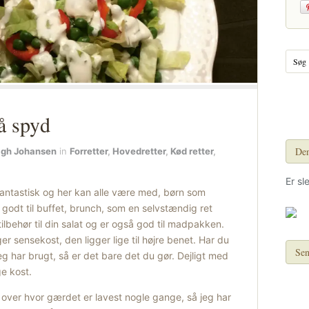
å spyd
Den
agh Johansen
in
Forretter
,
Hovedretter
,
Kød retter
,
Er sl
antastisk og her kan alle være med, børn som
godt til buffet, brunch, som en selvstændig ret
tilbehør til din salat og er også god til madpakken.
ger sensekost, den ligger lige til højre benet. Har du
Sen
eg har brugt, så er det bare det du gør. Dejligt med
ge kost.
over hvor gærdet er lavest nogle gange, så jeg har