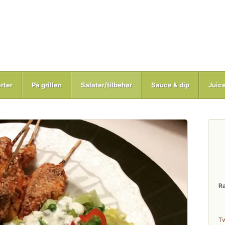
rter
På grillen
Salater/tilbehør
Sauce & dip
Juic
R
T