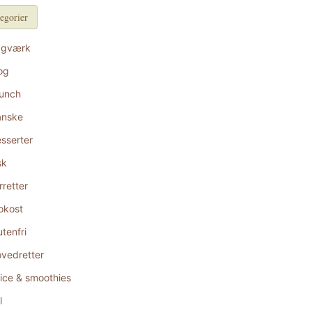
egorier
agværk
og
unch
anske
sserter
sk
rretter
okost
utenfri
vedretter
ice & smoothies
l