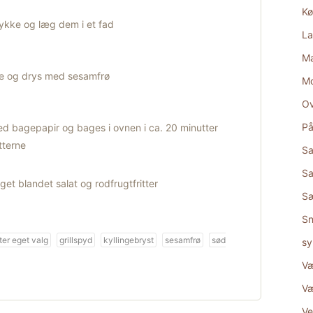
Kø
stykke og læg dem i et fad
La
Ma
e og drys med sesamfrø
M
Ov
På
ed bagepapir og bages i ovnen i ca. 20 minutter
tterne
Sa
Sa
t blandet salat og rodfrugtfritter
S
Sn
ter eget valg
grillspyd
kyllingebryst
sesamfrø
sød
sy
Væ
Væ
Ve