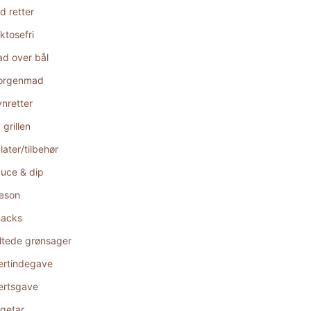
d retter
ktosefri
d over bål
orgenmad
nretter
 grillen
later/tilbehør
uce & dip
æson
acks
ltede grønsager
rtindegave
rtsgave
getar