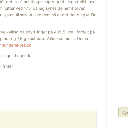
000, det er så nemt og smager godt. Jeg er vild med
 minutter ved 175′ da jeg synes de nemt bliver
lysten til selv at lave dem så er det det du gør. Du
cue kylling på spyd ligger på 495,5 Kcal. fordelt på
 g fedt og 7,5 g kostfibre. Velbekomme….. Der er
er
sunderekost.dk
rdelingen følgende….
 fritter
Nye