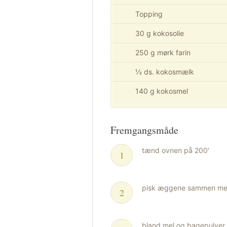
Topping
30 g kokosolie
250 g mørk farin
½ ds. kokosmælk
140 g kokosmel
Fremgangsmåde
tænd ovnen på 200′
pisk æggene sammen med s
bland mel og bagepulve