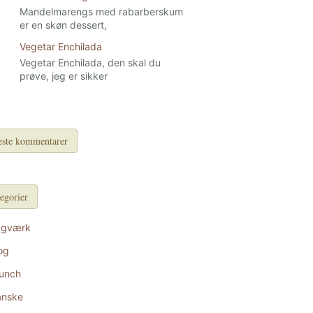
Mandelmarengs med rabarberskum
er en skøn dessert,
Vegetar Enchilada
Vegetar Enchilada, den skal du
prøve, jeg er sikker
ste kommentarer
egorier
agværk
og
unch
anske