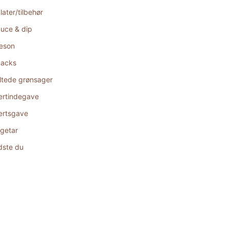
later/tilbehør
uce & dip
æson
acks
ltede grønsager
rtindegave
rtsgave
getar
dste du