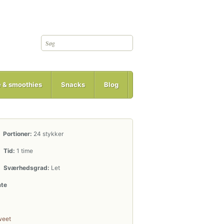
e & smoothies
Snacks
Blog
Portioner:
24 stykker
Tid:
1 time
Sværhedsgrad:
Let
ate
weet