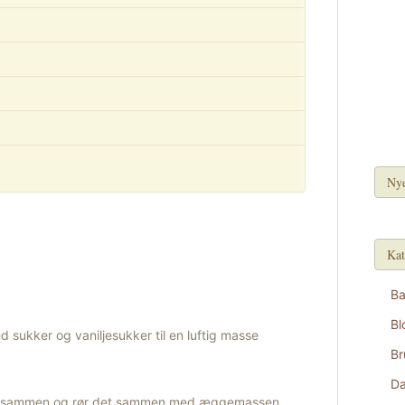
Nye
Kat
B
Bl
ukker og vaniljesukker til en luftig masse
Br
D
r sammen og rør det sammen med æggemassen