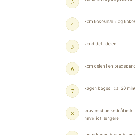
kom kokosmælk og kokosol
vend det i dejen
kom dejen i en bradepan
kagen bages i ca. 20 min
prøv med en kødnål inden
have lidt længere
mens kagen bager blander