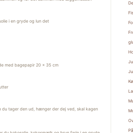
De
Fi
ie i en gryde og lun det
Fo
Fr
gl
Ho
Ju
de med bagepapir 20 x 35 cm
Ju
Kø
utter
La
Ma
 du tager den ud, hænger der dej ved, skal kagen
M
Ov
På
 du kokosolie, kokosmælk og brun farin i en gryde