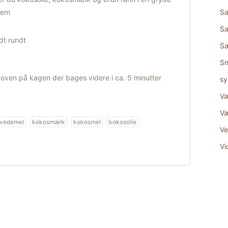
nem
Sa
Sa
dt rundt
S
Sn
ven på kagen der bages videre i ca. 5 minutter
sy
Væ
Væ
vedemel
kokosmælk
kokosmel
kokosolie
Ve
Vi