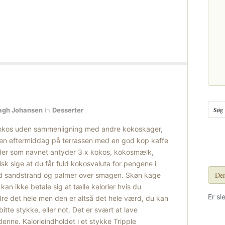
agh Johansen
in
Desserter
kokos uden sammenligning med andre kokoskager,
 en eftermiddag på terrassen med en god kop kaffe
older som navnet antyder 3 x kokos, kokosmælk,
isk sige at du får fuld kokosvaluta for pengene i
Den
vid sandstrand og palmer over smagen. Skøn kage
kan ikke betale sig at tælle kalorier hvis du
Er sl
e det hele men den er altså det hele værd, du kan
bitte stykke, eller not. Det er svært at lave
enne. Kalorieindholdet i et stykke Tripple