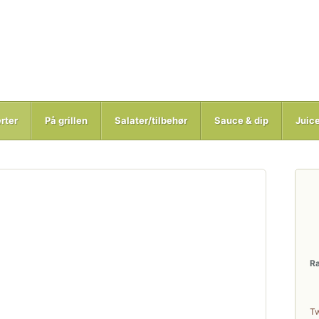
rter
På grillen
Salater/tilbehør
Sauce & dip
Juic
R
T