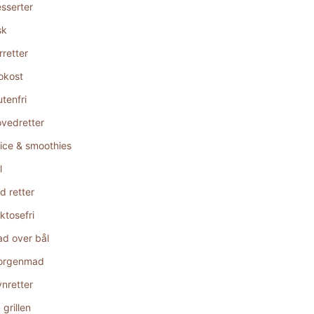
sserter
sk
rretter
okost
utenfri
vedretter
ice & smoothies
l
d retter
ktosefri
d over bål
orgenmad
nretter
 grillen