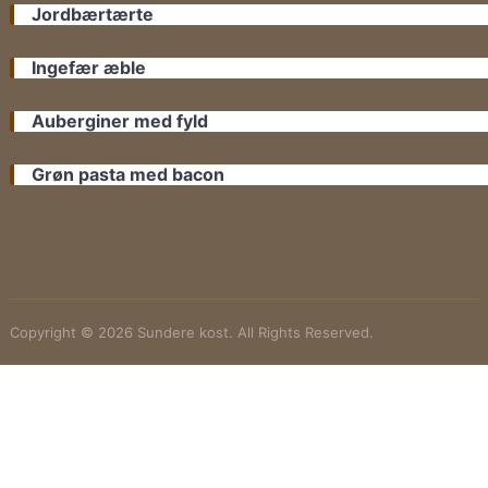
Jordbærtærte
Ingefær æble
Auberginer med fyld
Grøn pasta med bacon
Copyright © 2026 Sundere kost. All Rights Reserved.