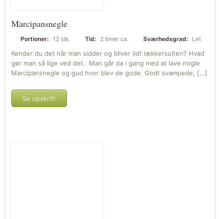
Marcipansnegle
Portioner:
12 stk.
Tid:
2 timer ca.
Sværhedsgrad:
Let
Kender du det når man sidder og bliver lidt lækkersulten? Hvad
gør man så lige ved det. Man går da i gang med at lave nogle
Marcipansnegle og gud hvor blev de gode. Godt svampede, […]
Se opskrift