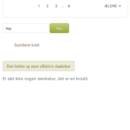
1
2
3
…
8
ÆLDRE →
Sundere kost
Den bedste og mest effektive slankekur
Er slet ikke nogen slankekur, det er en livsstil.