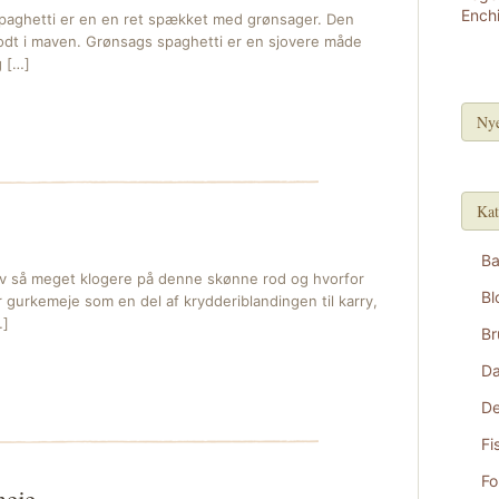
paghetti er en en ret spækket med grønsager. Den
odt i maven. Grønsags spaghetti er en sjovere måde
g […]
Nye
Kat
B
iv så meget klogere på denne skønne rod og hvorfor
Bl
gurkemeje som en del af krydderiblandingen til karry,
…]
Br
D
De
Fi
Fo