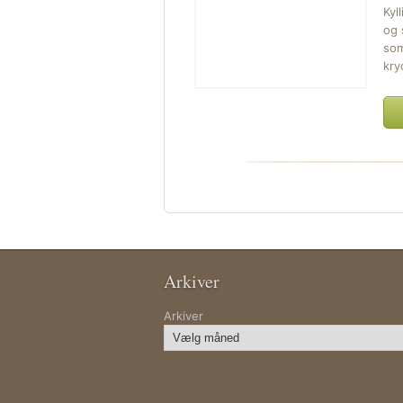
Kyl
og 
som
kry
Arkiver
Arkiver