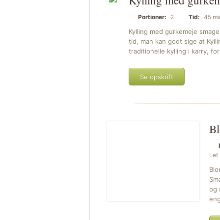
Kylling med gurke
Portioner:
2
Tid:
45 mi
Kylling med gurkemeje smage
tid, man kan godt sige at Ky
traditionelle kylling i karry, 
Se opskrift
Bl
Let
Blo
Sma
og 
eng