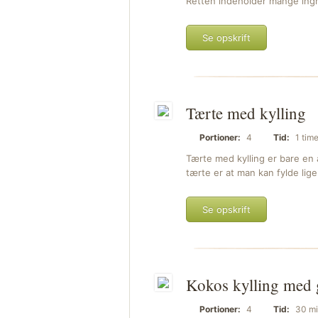
Retten indeholder mange ingr
Se opskrift
Tærte med kylling
Portioner:
4
Tid:
1 time
Tærte med kylling er bare en
tærte er at man kan fylde lige 
Se opskrift
Kokos kylling med 
Portioner:
4
Tid:
30 mi