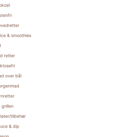
okost
utenfri
vedretter
ice & smoothies
l
d retter
ktosefri
d over bål
orgenmad
nretter
 grillen
later/tilbehør
uce & dip
æson