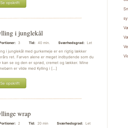
Se opskrift
Sn
sy
Væ
lling i junglekål
Væ
Portioner:
3
Tid:
40 min.
Sværhedsgrad:
Let
Ve
ling i junglekål med gurkemeje er en rigtig lækker
Vi
erårs ret. Farven alene er meget indbydende som du
v kan se og den er sprød, cremet og lækker. Mine
nebørn er vilde med Kylling i […]
Se opskrift
llinge wrap
Portioner:
2
Tid:
20 min
Sværhedsgrad:
Let