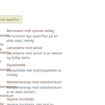
este opskrifter
Bønnesalat med syltede rødløg
Her kommer lige opskriften på en
skøn salat, nemlig
Laksetærte med spinat
Laksetærte med spinat er en lækker
og fyldig tærte.
Squashdelle
Squashdelle eller grøntsagsdeller er
virkelig
Mandelmarengs med rabarberskum
Mandelmarengs med rabarberskum
er en skøn dessert,
Vegetar Enchilada
Vegetar Enchilada, den skal du