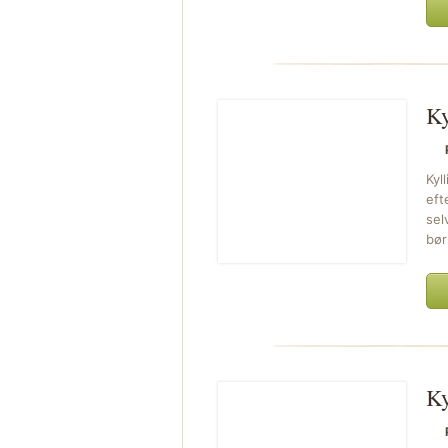
Ky
Kyl
eft
sel
bør
Ky