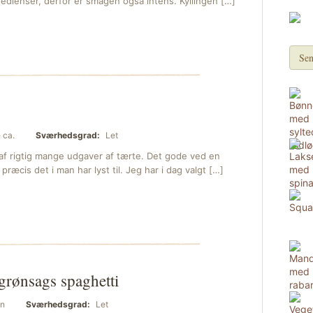
edienser, derfor er smagen også intens. Kyllingen […]
Sen
 ca.
Sværhedsgrad:
Let
 af rigtig mange udgaver af tærte. Det gode ved en
præcis det i man har lyst til. Jeg har i dag valgt […]
grønsags spaghetti
n
Sværhedsgrad:
Let