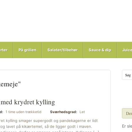
rter
På grillen
Salater/tilbehør
Sauce & dip
Juic
kemeje"
med krydret kylling
d:
1 time uden trækketid
Sværhedsgrad:
Let
Den
t kylling smager supergodt og pandekagerne er lidt
Er sl
 og lavet på kikærtemel, så de ligger godt i maven.