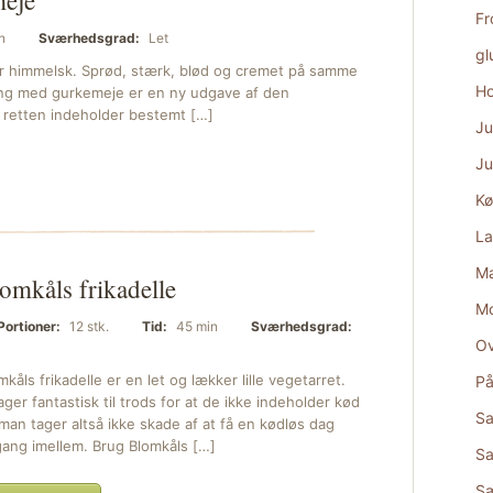
meje
Fr
n
Sværhedsgrad:
Let
gl
r himmelsk. Sprød, stærk, blød og cremet på samme
Ho
lling med gurkemeje er en ny udgave af den
for retten indeholder bestemt […]
Ju
Ju
Kø
La
Ma
omkåls frikadelle
M
Portioner:
12 stk.
Tid:
45 min
Sværhedsgrad:
Ov
mkåls frikadelle er en let og lækker lille vegetarret.
På
ger fantastisk til trods for at de ikke indeholder kød
Sa
man tager altså ikke skade af at få en kødløs dag
ang imellem. Brug Blomkåls […]
Sa
S