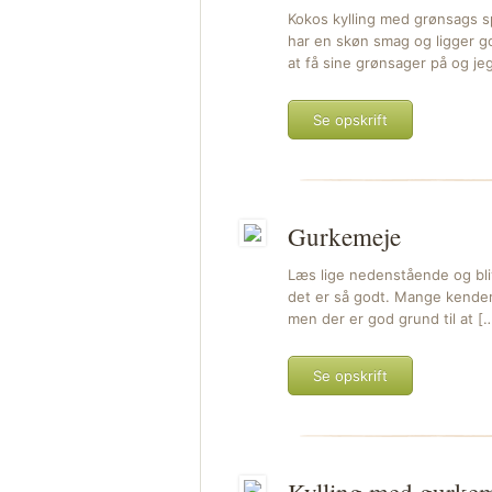
Kokos kylling med grønsags s
har en skøn smag og ligger g
at få sine grønsager på og je
Se opskrift
Gurkemeje
Læs lige nedenstående og bl
det er så godt. Mange kender 
men der er god grund til at [
Se opskrift