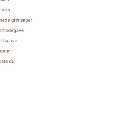
acks
ltede grønsager
rtindegave
rtsgave
getar
dste du