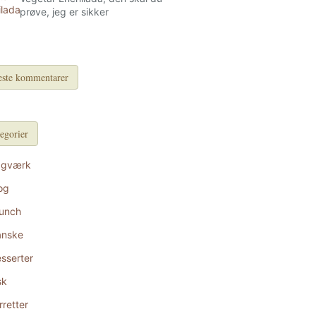
prøve, jeg er sikker
ste kommentarer
egorier
agværk
og
unch
anske
sserter
sk
rretter