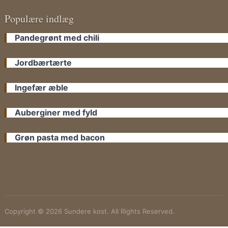
Populære indlæg
Pandegrønt med chili
Jordbærtærte
Ingefær æble
Auberginer med fyld
Grøn pasta med bacon
Copyright © 2026 Sundere kost. All Rights Reserved.