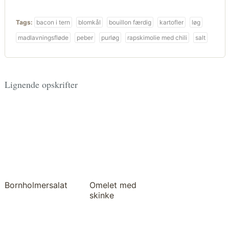
Tags:
bacon i tern
blomkål
bouillon færdig
kartofler
løg
madlavningsfløde
peber
purløg
rapskimolie med chili
salt
Lignende opskrifter
Bornholmersalat
Omelet med
skinke