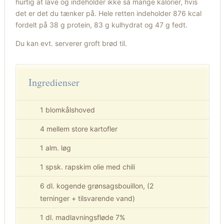
hurtig at lave og indeholder ikke så mange kalorier, hvis
det er det du tænker på. Hele retten indeholder 876 kcal
fordelt på 38 g protein, 83 g kulhydrat og 47 g fedt.
Du kan evt. serverer groft brød til.
Ingredienser
1 blomkålshoved
4 mellem store kartofler
1 alm. løg
1 spsk. rapskim olie med chili
6 dl. kogende grønsagsbouillon, (2
terninger + tilsvarende vand)
1 dl. madlavningsfløde 7%