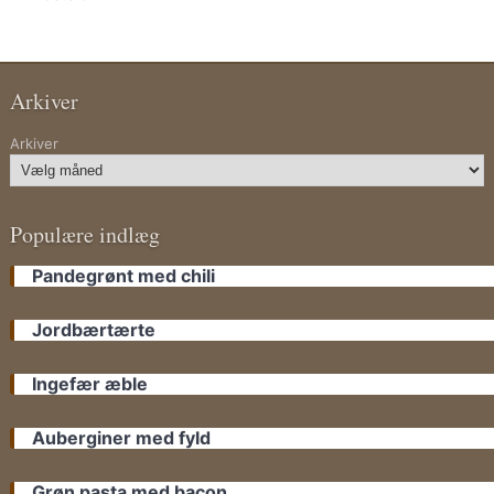
Arkiver
Arkiver
Populære indlæg
Pandegrønt med chili
Jordbærtærte
Ingefær æble
Auberginer med fyld
Grøn pasta med bacon