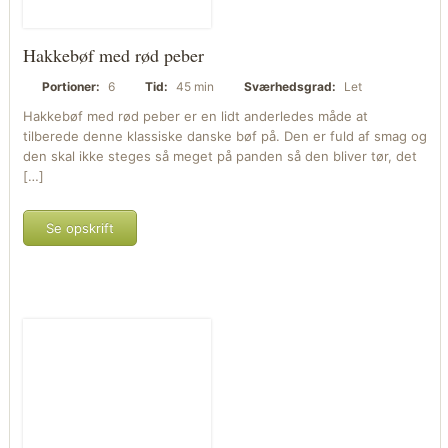
Hakkebøf med rød peber
Portioner:
6
Tid:
45 min
Sværhedsgrad:
Let
Hakkebøf med rød peber er en lidt anderledes måde at
tilberede denne klassiske danske bøf på. Den er fuld af smag og
den skal ikke steges så meget på panden så den bliver tør, det
[…]
Se opskrift