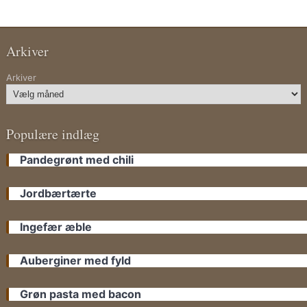
Arkiver
Arkiver
Populære indlæg
Pandegrønt med chili
Jordbærtærte
Ingefær æble
Auberginer med fyld
Grøn pasta med bacon