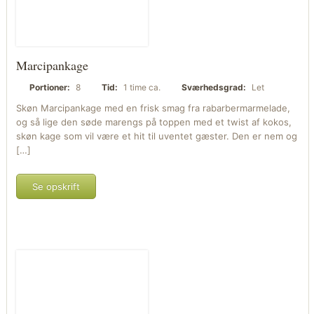
Marcipankage
Portioner:
8
Tid:
1 time ca.
Sværhedsgrad:
Let
Skøn Marcipankage med en frisk smag fra rabarbermarmelade,
og så lige den søde marengs på toppen med et twist af kokos,
skøn kage som vil være et hit til uventet gæster. Den er nem og
[…]
Se opskrift