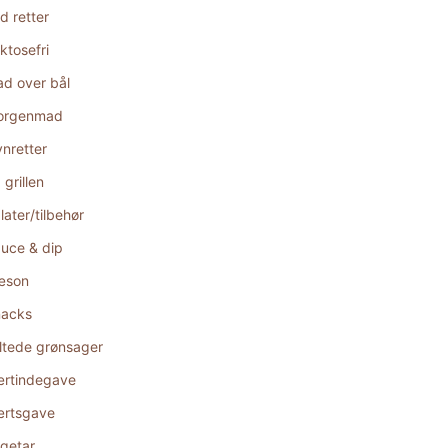
d retter
ktosefri
d over bål
orgenmad
nretter
 grillen
later/tilbehør
uce & dip
æson
acks
ltede grønsager
rtindegave
rtsgave
getar