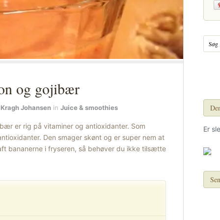
n og gojibær
Den
 Kragh Johansen
in
Juice & smoothies
ær er rig på vitaminer og antioxidanter. Som
Er sl
ntioxidanter. Den smager skønt og er super nem at
aft bananerne i fryseren, så behøver du ikke tilsætte
Sen