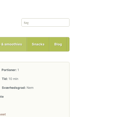
e & smoothies
Snacks
Blog
Portioner:
1
Tid:
10 min
Sværhedsgrad:
Nem
ate
weet