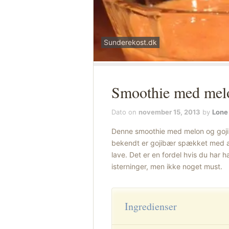
Sunderekost.dk
Smoothie med melo
Dato on
november 15, 2013
by
Lone
Denne smoothie med melon og gojib
bekendt er gojibær spækket med a
lave. Det er en fordel hvis du har h
isterninger, men ikke noget must.
Ingredienser