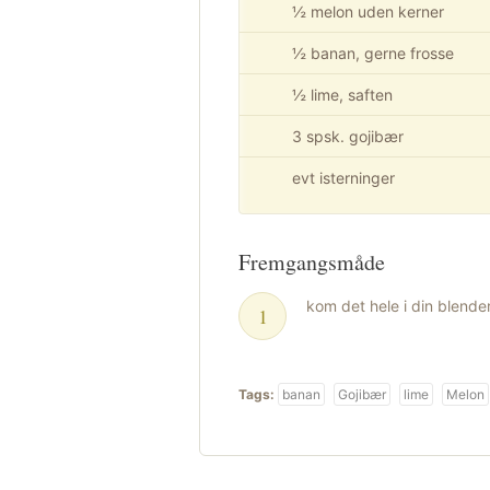
½ melon uden kerner
½ banan, gerne frosse
½ lime, saften
3 spsk. gojibær
evt isterninger
Fremgangsmåde
kom det hele i din blender
Tags:
banan
Gojibær
lime
Melon