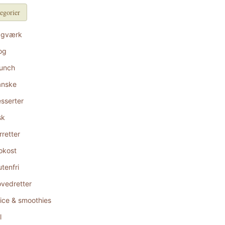
egorier
agværk
og
unch
anske
sserter
sk
rretter
okost
utenfri
vedretter
ice & smoothies
l