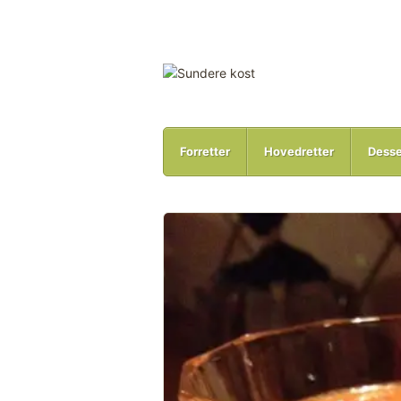
Forretter
Hovedretter
Desse