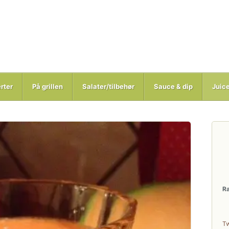
rter
På grillen
Salater/tilbehør
Sauce & dip
Juic
R
T