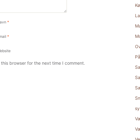
Kø
La
avn
*
Ma
M
mail
*
Ov
ebsite
På
this browser for the next time I comment.
Sa
Sa
S
Sn
sy
Væ
Væ
Ve