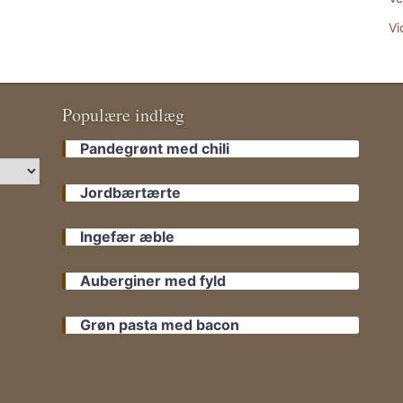
Vi
Populære indlæg
Pandegrønt med chili
Jordbærtærte
Ingefær æble
Auberginer med fyld
Grøn pasta med bacon