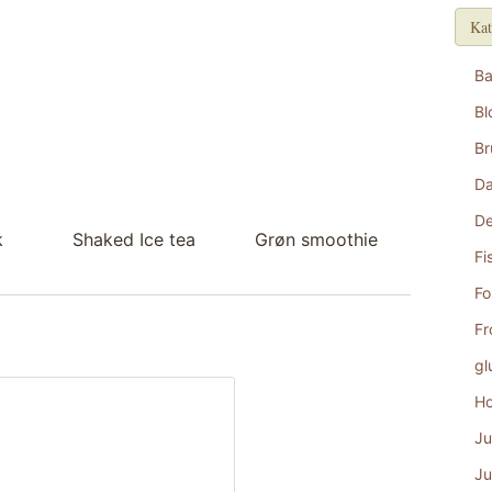
Kat
B
Bl
Br
D
De
k
Shaked Ice tea
Grøn smoothie
Fi
Fo
Fr
gl
Ho
Ju
Ju