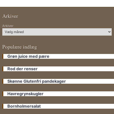
Arkiver
Arkiver
Populære indlæg
Grøn juice med pære
Rod der renser
Skønne Glutenfri pandekager
Havregrynskugler
Bornholmersalat