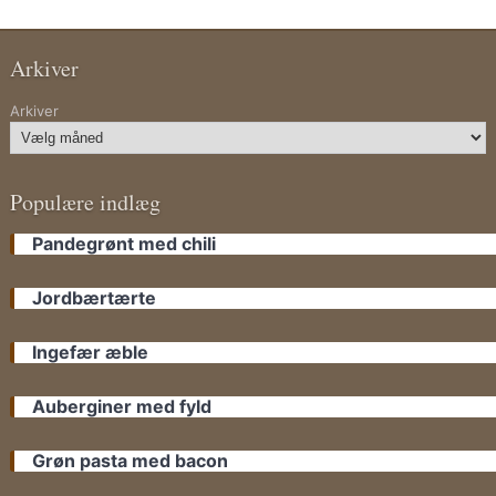
Arkiver
Arkiver
Populære indlæg
Pandegrønt med chili
Jordbærtærte
Ingefær æble
Auberginer med fyld
Grøn pasta med bacon