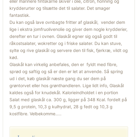
eller marinere fintskårne skiver i olie, citron, honning og
krydderurter og tilsætte det til salater. Det smager
fantastisk.
Du kan også lave ovnbagte fritter af glaskål, vender dem
lige i ekstra jomfruolivenolie og giver dem nogle krydderier,
derefter en tur i ovnen. Glaskål egner sig også godt til
råkostsalater, wokretter og i friske salater. Du kan stuve,
sylte og rive glaskål og servere den til fisk, fjerkræ, vildt og
kød.
Glaskål kan virkelig anbefales, den er fyldt med fibre,
sprød og saftig og så er den er let at anvende. Så spring
ud i det, køb glaskål næste gang du ser dem på
grøntorvet eller hos grønthandleren. Lige lidt info, Glaskål
kaldes også for knudekål. Kalorieindholdet i en portion
Salat med glaskål ca. 300 g, ligger på 348 Kcal. fordelt på
9,5 g protein, 10,3 g kulhydrat, 28 g fedt og 10,3 g
kostfibre. Velbekomme…..