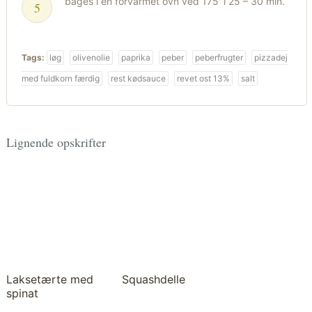
bages i en forvarmet ovn ved 175′ i 25 – 30 min.
Tags:
løg
olivenolie
paprika
peber
peberfrugter
pizzadej
med fuldkorn færdig
rest kødsauce
revet ost 13%
salt
Lignende opskrifter
Laksetærte med
Squashdelle
spinat