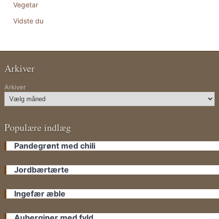
Vegetar
Vidste du
Arkiver
Arkiver
Populære indlæg
Pandegrønt med chili
Jordbærtærte
Ingefær æble
Auberginer med fyld