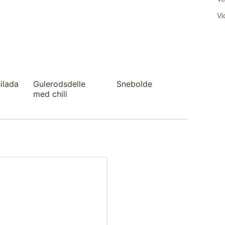
Vi
ilada
Gulerodsdelle
Snebolde
med chili