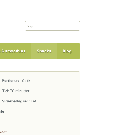
e & smoothies
Snacks
Blog
Portioner:
10 stk
Tid:
70 minutter
Sværhedsgrad:
Let
ate
weet