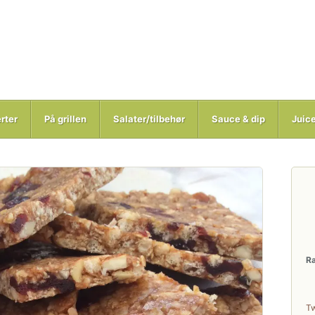
rter
På grillen
Salater/tilbehør
Sauce & dip
Juic
R
T