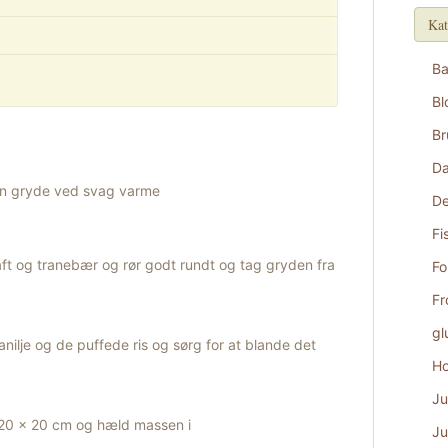
Kat
B
Bl
Br
D
en gryde ved svag varme
De
Fi
aft og tranebær og rør godt rundt og tag gryden fra
Fo
Fr
gl
anilje og de puffede ris og sørg for at blande det
Ho
Ju
 20 x 20 cm og hæld massen i
Ju