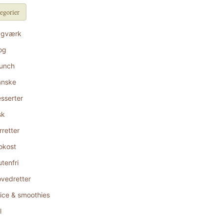
egorier
agværk
og
unch
anske
sserter
sk
rretter
okost
utenfri
vedretter
ice & smoothies
l