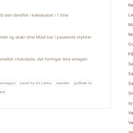
Kø
La
l den derefter i køleskabet i 1 time
Ma
M
rmen og skær dine Müsli bar i passende stykker
Ov
På
smeltet chokolade, det forringer ikke smagen
Sa
Sa
havregryn
kanel fra Sri Lanka
mandler
puffede ris
S
kker
Sn
sy
Væ
Væ
Ve