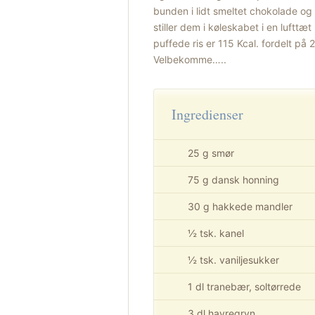
bunden i lidt smeltet chokolade og
stiller dem i køleskabet i en lufttæ
puffede ris er 115 Kcal. fordelt på 
Velbekomme…..
Ingredienser
25 g smør
75 g dansk honning
30 g hakkede mandler
½ tsk. kanel
½ tsk. vaniljesukker
1 dl tranebær, soltørrede
3 dl havregryn