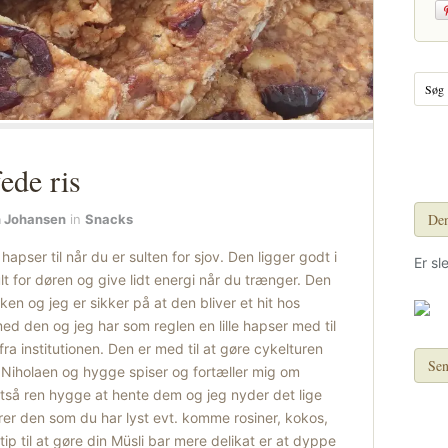
ede ris
Den
h Johansen
in
Snacks
 hapser til når du er sulten for sjov. Den ligger godt i
Er sl
 for døren og give lidt energi når du trænger. Den
n og jeg er sikker på at den bliver et hit hos
ed den og jeg har som reglen en lille hapser med til
a institutionen. Den er med til at gøre cykelturen
Sen
 Niholaen og hygge spiser og fortæller mig om
tså ren hygge at hente dem og jeg nyder det lige
er den som du har lyst evt. komme rosiner, kokos,
le tip til at gøre din Müsli bar mere delikat er at dyppe