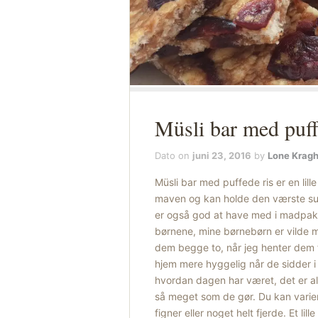
Müsli bar med puff
Dato on
juni 23, 2016
by
Lone Krag
Müsli bar med puffede ris er en lille
maven og kan holde den værste sult
er også god at have med i madpakke
børnene, mine børnebørn er vilde m
dem begge to, når jeg henter dem fr
hjem mere hyggelig når de sidder i
hvordan dagen har været, det er al
så meget som de gør. Du kan varier
figner eller noget helt fjerde. Et lil