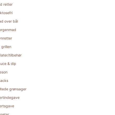
d retter
ktosefri
d over bål
orgenmad
nretter
 grillen
later/tilbehør
uce & dip
æson
acks
ltede grønsager
rtindegave
rtsgave
getar