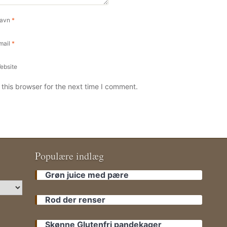
avn
*
mail
*
ebsite
this browser for the next time I comment.
Populære indlæg
Grøn juice med pære
Rod der renser
Skønne Glutenfri pandekager