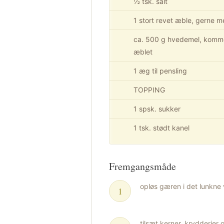
½ tsk. salt
1 stort revet æble, gerne m
ca. 500 g hvedemel, kommer
æblet
1 æg til pensling
TOPPING
1 spsk. sukker
1 tsk. stødt kanel
Fremgangsmåde
opløs gæren i det lunkne
tilsæt kerner, krydderier