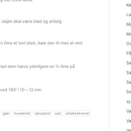
Kø
La
n, dejen skal være blød og smidig
Ma
M
n ½ time et lunt sted, dæk den til med et rent
Ov
På
Sa
og lad dem hæve yderligere en ½ time på
Sa
S
ved 180′ i 10 – 12 min
Sn
sy
Væ
gær
hvedemel
rørsukker
salt
solsikkekerner
Væ
Ve