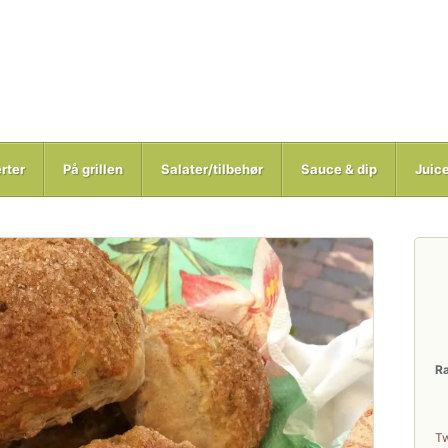
rter
På grillen
Salater/tilbehør
Sauce & dip
Juic
R
T