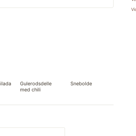
Vi
ilada
Gulerodsdelle
Snebolde
med chili