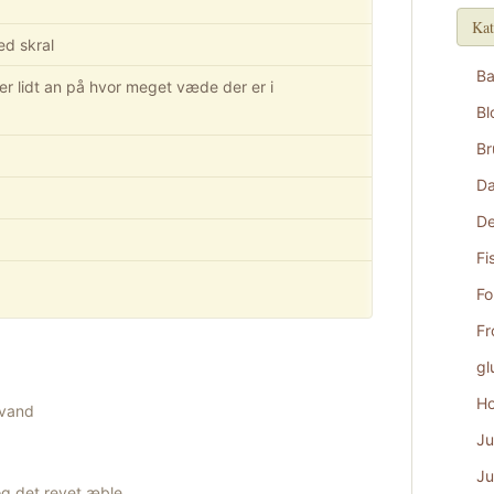
Kat
ed skral
B
 lidt an på hvor meget væde der er i
Bl
Br
D
De
Fi
Fo
Fr
gl
Ho
 vand
Ju
Ju
 og det revet æble