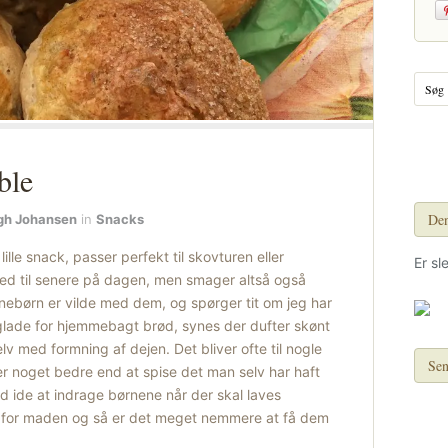
ble
Den
gh Johansen
in
Snacks
lle snack, passer perfekt til skovturen eller
Er sl
med til senere på dagen, men smager altså også
nebørn er vilde med dem, og spørger tit om jeg har
g glade for hjemmebagt brød, synes der dufter skønt
v med formning af dejen. Det bliver ofte til nogle
Sen
der noget bedre end at spise det man selv har haft
od ide at indrage børnene når der skal laves
se for maden og så er det meget nemmere at få dem