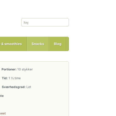
e & smoothies
Snacks
Blog
Portioner:
10 stykker
Tid:
1 ½ time
Sværhedsgrad:
Let
ate
weet