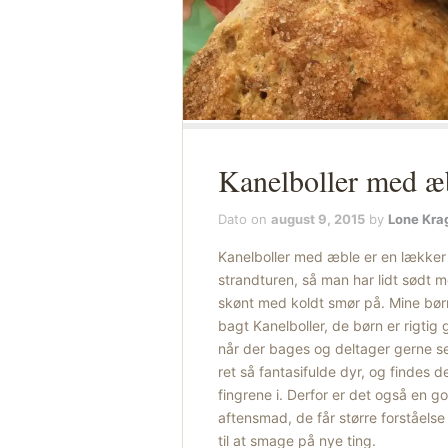
Kanelboller med æ
Dato on
august 9, 2015
by
Lone Kra
Kanelboller med æble er en lækker li
strandturen, så man har lidt sødt 
skønt med koldt smør på. Mine bør
bagt Kanelboller, de børn er rigti
når der bages og deltager gerne sel
ret så fantasifulde dyr, og findes 
fingrene i. Derfor er det også en g
aftensmad, de får større forståel
til at smage på nye ting.