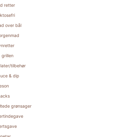
d retter
ktosefri
d over bål
orgenmad
nretter
 grillen
later/tilbehør
uce & dip
æson
acks
ltede grønsager
rtindegave
rtsgave
getar