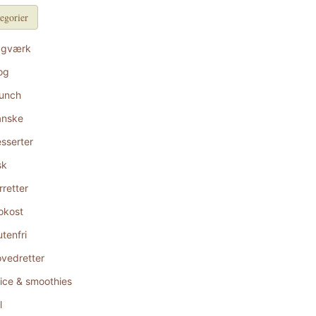
egorier
agværk
og
unch
anske
sserter
sk
rretter
okost
utenfri
vedretter
ice & smoothies
l