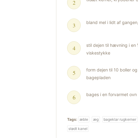
bland mel i lidt af gange
stil dejen til hævning i e
viskestykke
form dejen til 10 boller 
bagepladen
bages i en forvarmet ovn 
Tags:
æble
æg
bageklar rugkerner
stødt kanel