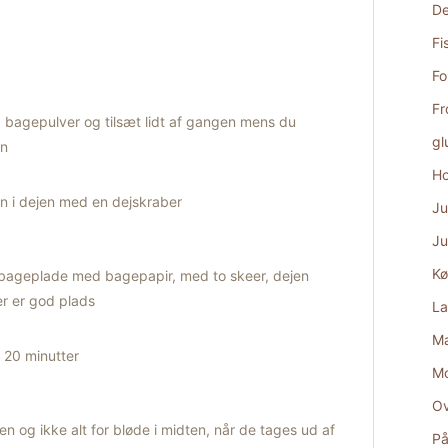
De
Fi
Fo
Fr
bagepulver og tilsæt lidt af gangen mens du
gl
en
Ho
n i dejen med en dejskraber
Ju
Ju
Kø
 bageplade med bagepapir, med to skeer, dejen
er er god plads
La
Ma
. 20 minutter
M
Ov
n og ikke alt for bløde i midten, når de tages ud af
På