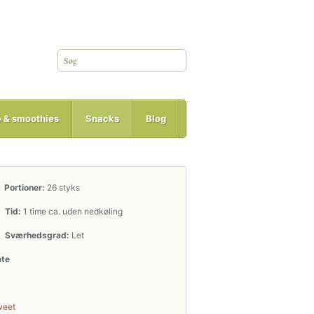
e & smoothies
Snacks
Blog
Portioner:
26 styks
Tid:
1 time ca. uden nedkøling
Sværhedsgrad:
Let
ate
weet