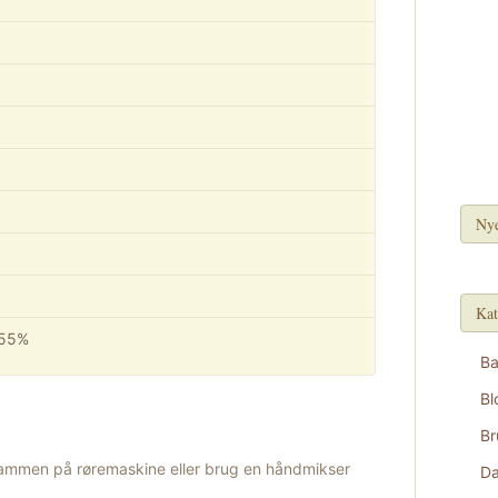
Nye
Kat
 55%
B
Bl
Br
 sammen på røremaskine eller brug en håndmikser
D