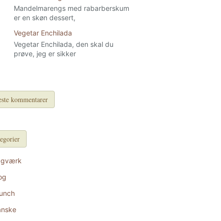
Mandelmarengs med rabarberskum
er en skøn dessert,
Vegetar Enchilada
Vegetar Enchilada, den skal du
prøve, jeg er sikker
ste kommentarer
egorier
agværk
og
unch
anske