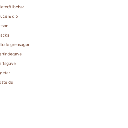
later/tilbehør
uce & dip
æson
acks
ltede grønsager
rtindegave
rtsgave
getar
dste du