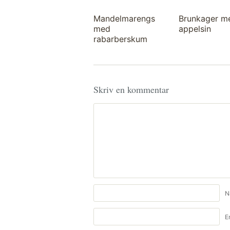
Mandelmarengs
Brunkager m
med
appelsin
rabarberskum
Skriv en kommentar
N
E