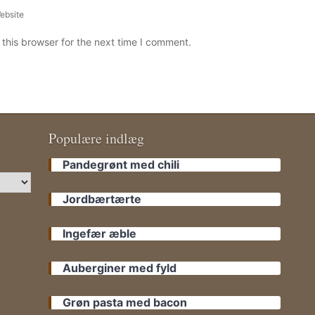
ebsite
this browser for the next time I comment.
Populære indlæg
Pandegrønt med chili
Jordbærtærte
Ingefær æble
Auberginer med fyld
Grøn pasta med bacon