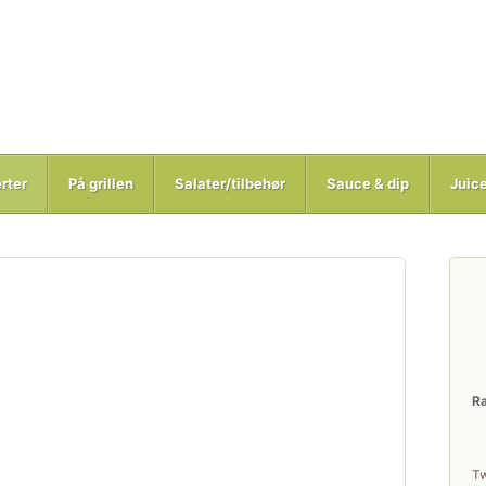
rter
På grillen
Salater/tilbehør
Sauce & dip
Juic
R
T