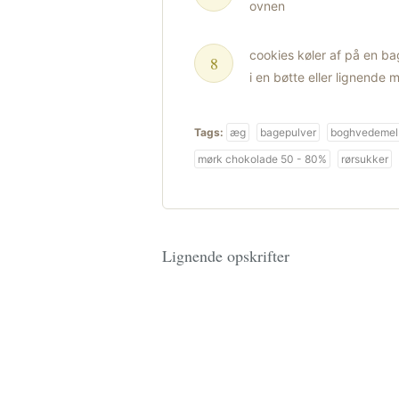
ovnen
cookies køler af på en ba
i en bøtte eller lignende
Tags:
æg
bagepulver
boghvedemel
mørk chokolade 50 - 80%
rørsukker
Lignende opskrifter