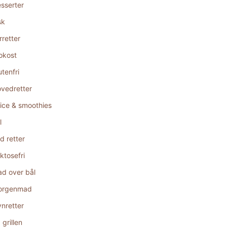
sserter
sk
rretter
okost
utenfri
vedretter
ice & smoothies
l
d retter
ktosefri
d over bål
orgenmad
nretter
 grillen