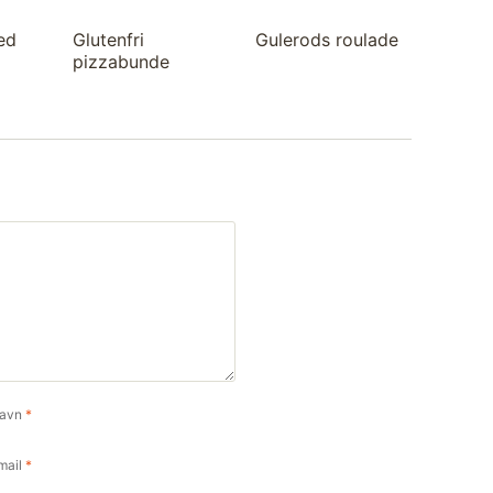
ed
Glutenfri
Gulerods roulade
pizzabunde
avn
*
mail
*