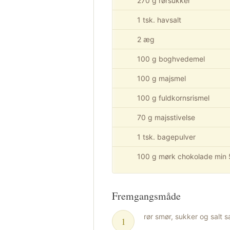
270 g rørsukker
1 tsk. havsalt
2 æg
100 g boghvedemel
100 g majsmel
100 g fuldkornsrismel
70 g majsstivelse
1 tsk. bagepulver
100 g mørk chokolade min
Fremgangsmåde
rør smør, sukker og salt