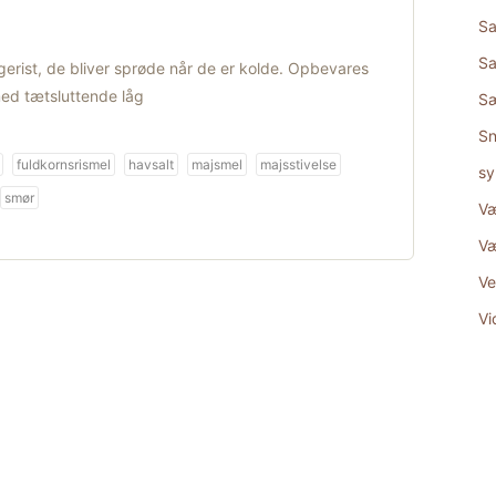
Sa
Sa
gerist, de bliver sprøde når de er kolde. Opbevares
 med tætsluttende låg
S
Sn
fuldkornsrismel
havsalt
majsmel
majsstivelse
sy
smør
Væ
Væ
Ve
Vi