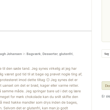
ragh Johansen
in
Bagværk
,
Desserter
,
glutenfri
,
til den søde tand. Jeg synes virkelig at jeg har
lig været god tid til at bage og prøvet nogle ting af,
 protesteret imod dette tiltag 🙂 Jeg synes det er
 uanset om det er brød, kager eller varme retter.
Den
på samme måde. Jeg springer bare ud i det og lære
Er sl
 meget for mørk chokolade kan du snilt skifte den
så med hakke mandler som drys inden de bages,
en. Selvom det er glutenfri, kan man jo godt