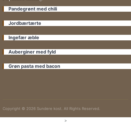
Pandegrønt med chili
Jordbærtærte
Ingefær æble
Auberginer med fyld
Grøn pasta med bacon
Copyright © 2026 Sundere kost. All Rights Reserved.
>