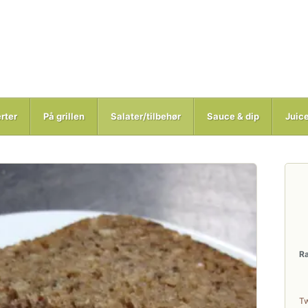
rter
På grillen
Salater/tilbehør
Sauce & dip
Juic
R
T