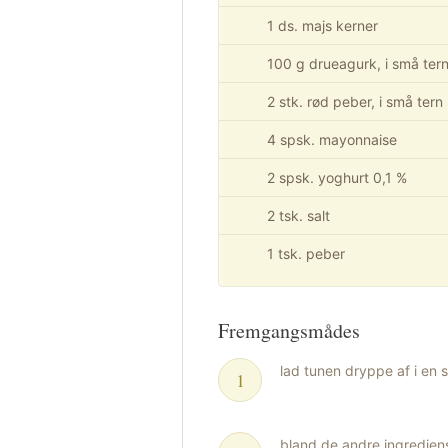
1 ds. majs kerner
100 g drueagurk, i små ter
2 stk. rød peber, i små tern
4 spsk. mayonnaise
2 spsk. yoghurt 0,1 %
2 tsk. salt
1 tsk. peber
Fremgangsmådes
lad tunen dryppe af i en s
bland de andre ingredie