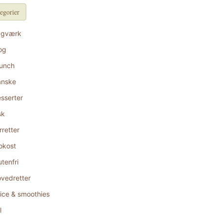
egorier
agværk
og
unch
anske
sserter
sk
rretter
okost
utenfri
vedretter
ice & smoothies
l