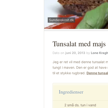
Sunderekost.dk
Tunsalat med majs 
Dato on
juni 20, 2013
by
Lone Krag
Jeg er ret vil med denne tunsalat m
tungt i maven. Den er god at have 
til et stykke rugbrød.
Denne tunsal
Ingredienser
2 små ds. tun i vand