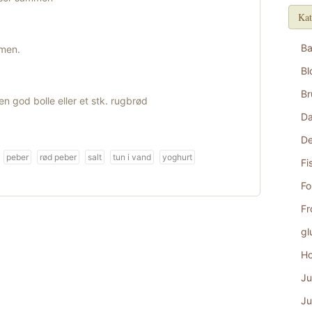
Kat
B
mmen.
Bl
Br
 god bolle eller et stk. rugbrød
D
De
peber
rød peber
salt
tun i vand
yoghurt
Fi
Fo
Fr
gl
Ho
Ju
Ju