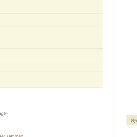
n
igte
Nye
nser sammen