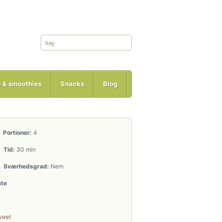
e & smoothies
Snacks
Blog
Portioner:
4
Tid:
30 min
Sværhedsgrad:
Nem
ate
weet