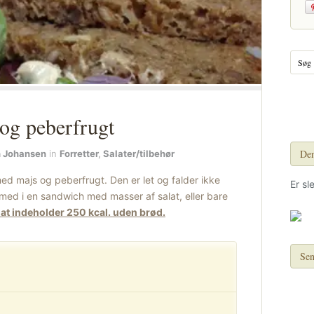
og peberfrugt
Den
h Johansen
in
Forretter
,
Salater/tilbehør
ed majs og peberfrugt. Den er let og falder ikke
Er sl
med i en sandwich med masser af salat, eller bare
at indeholder 250 kcal. uden brød.
Sen