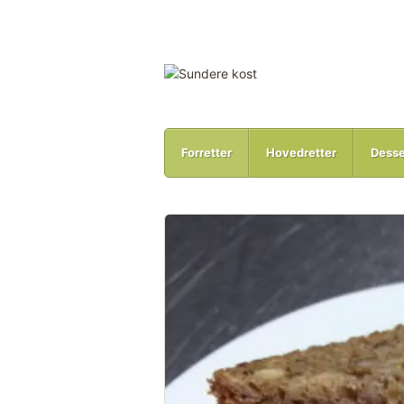
Forretter
Hovedretter
Desse