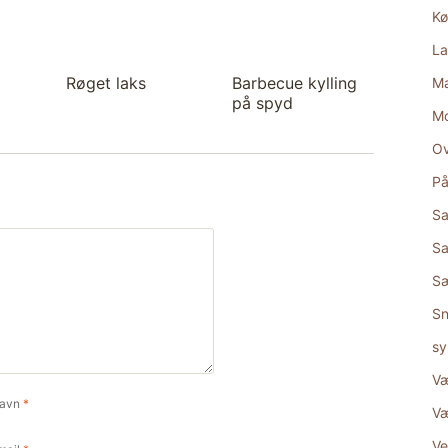
Kø
La
Røget laks
Barbecue kylling
Ma
på spyd
M
Ov
På
Sa
Sa
S
Sn
sy
Væ
avn
*
Væ
Ve