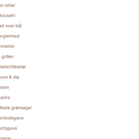
d retter
ktosefri
d over bål
orgenmad
nretter
 grillen
later/tilbehør
uce & dip
æson
acks
ltede grønsager
rtindegave
rtsgave
getar