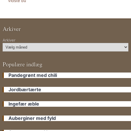
Vidste du
Arkiver
Arkiver
Populære indlæg
Pandegrønt med chili
Jordbærtærte
Ingefær æble
Auberginer med fyld