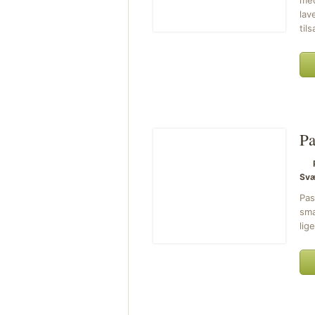
med
lav
til
Pa
Svæ
Pas
sma
lig