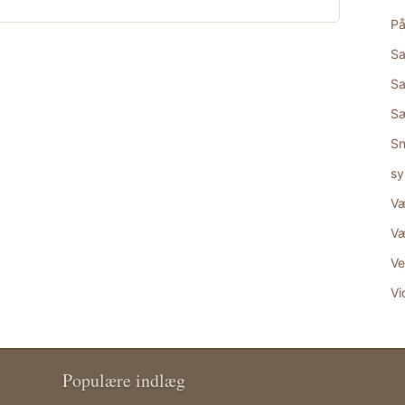
På
Sa
Sa
S
Sn
sy
Væ
Væ
Ve
Vi
Populære indlæg