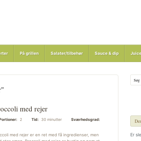
rter
På grillen
Salater/tilbehør
Sauce & dip
Juic
r"
occoli med rejer
Portioner:
2
Tid:
30 minutter
Sværhedsgrad:
Den
Er sl
ccoli med rejer er en ret med få ingredienser, men