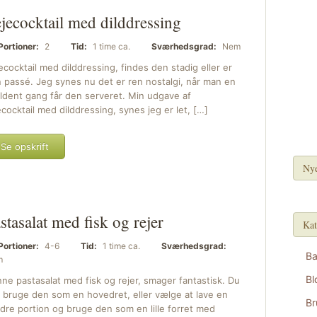
jecocktail med dilddressing
Portioner:
2
Tid:
1 time ca.
Sværhedsgrad:
Nem
ecocktail med dilddressing, findes den stadig eller er
 passé. Jeg synes nu det er ren nostalgi, når man en
ldent gang får den serveret. Min udgave af
ecocktail med dilddressing, synes jeg er let, […]
Se opskrift
Nye
stasalat med fisk og rejer
Kat
Portioner:
4-6
Tid:
1 time ca.
Sværhedsgrad:
B
m
Bl
ne pastasalat med fisk og rejer, smager fantastisk. Du
 bruge den som en hovedret, eller vælge at lave en
Br
dre portion og bruge den som en lille forret med