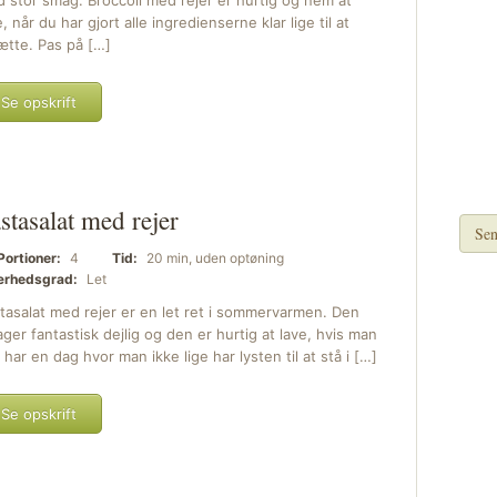
 stor smag. Broccoli med rejer er hurtig og nem at
e, når du har gjort alle ingredienserne klar lige til at
sætte. Pas på […]
Se opskrift
stasalat med rejer
Sen
Portioner:
4
Tid:
20 min, uden optøning
rhedsgrad:
Let
tasalat med rejer er en let ret i sommervarmen. Den
ger fantastisk dejlig og den er hurtig at lave, hvis man
e har en dag hvor man ikke lige har lysten til at stå i […]
Se opskrift