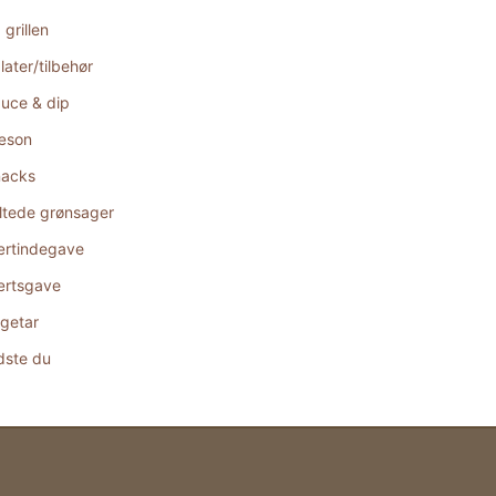
 grillen
later/tilbehør
uce & dip
æson
acks
ltede grønsager
rtindegave
rtsgave
getar
dste du