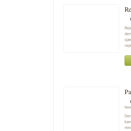
Re
Rej
den
sjæ
rej
Pa
Ne
Den
kan
min