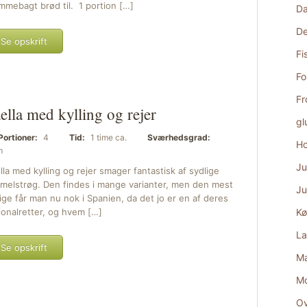
mmebagt brød til. 1 portion […]
D
De
Se opskrift
Fi
Fo
Fr
ella med kylling og rejer
gl
Portioner:
4
Tid:
1 time ca.
Sværhedsgrad:
Ho
m
Ju
lla med kylling og rejer smager fantastisk af sydlige
melstrøg. Den findes i mange varianter, men den mest
Ju
tige får man nu nok i Spanien, da det jo er en af deres
ionalretter, og hvem […]
Kø
La
Se opskrift
Ma
M
Ov