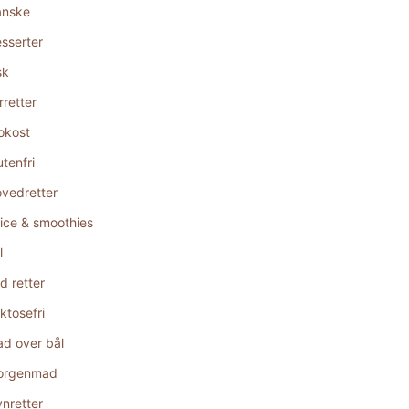
anske
sserter
sk
rretter
okost
utenfri
vedretter
ice & smoothies
l
d retter
ktosefri
d over bål
orgenmad
nretter