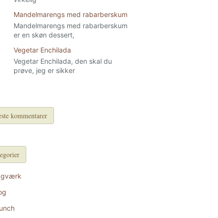
Mandelmarengs med rabarberskum
Mandelmarengs med rabarberskum
er en skøn dessert,
Vegetar Enchilada
Vegetar Enchilada, den skal du
prøve, jeg er sikker
ste kommentarer
egorier
agværk
og
unch