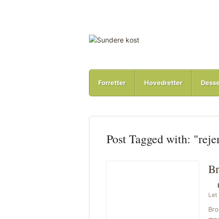
Forretter
Hovedretter
Desse
Post Tagged with: "reje
Br
Let
Bro