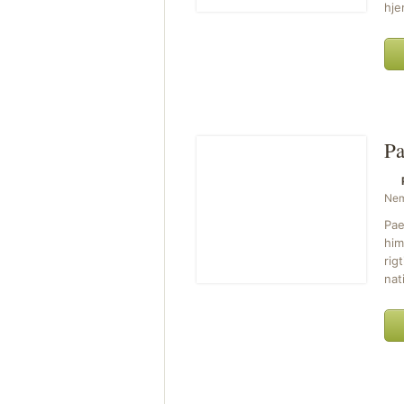
hje
Pa
Ne
Pae
him
rig
nat