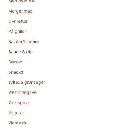
Mad over bål
Morgenmad
Ovnretter
På grillen
Salater/tilbehør
Sauce & dip
Sæson
Snacks
syltede grønsager
Værtindegave
Værtsgave
Vegetar
Vidste du