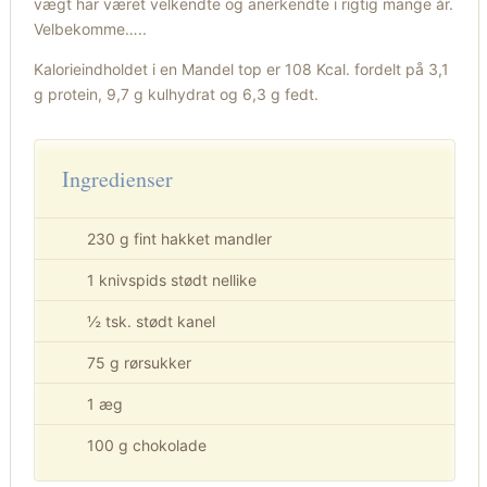
vægt har været velkendte og anerkendte i rigtig mange år.
Velbekomme…..
Kalorieindholdet i en Mandel top er 108 Kcal. fordelt på 3,1
g protein, 9,7 g kulhydrat og 6,3 g fedt.
Ingredienser
230 g fint hakket mandler
1 knivspids stødt nellike
½ tsk. stødt kanel
75 g rørsukker
1 æg
100 g chokolade