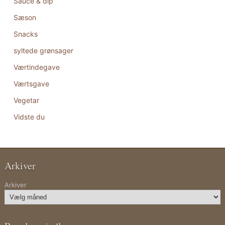
Sauce & dip
Sæson
Snacks
syltede grønsager
Værtindegave
Værtsgave
Vegetar
Vidste du
Arkiver
Arkiver