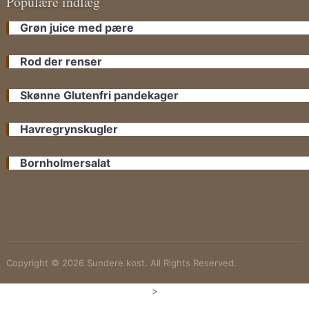
Populære indlæg
Grøn juice med pære
Rod der renser
Skønne Glutenfri pandekager
Havregrynskugler
Bornholmersalat
Copyright © 2026 Sundere kost. All Rights Reserved.
>