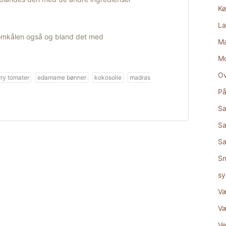
Kø
La
omkålen også og bland det med
Ma
M
Ov
ry tomater
edamame bønner
kokosolie
madras
På
Sa
Sa
S
Sn
sy
Væ
Væ
Ve