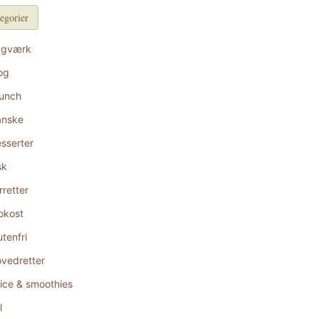
egorier
agværk
og
unch
anske
sserter
sk
rretter
okost
utenfri
vedretter
ice & smoothies
l