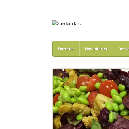
Forretter
Hovedretter
Desse