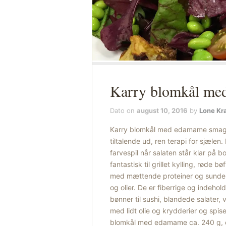
Karry blomkål me
Dato on
august 10, 2016
by
Lone Kr
Karry blomkål med edamame smager
tiltalende ud, ren terapi for sjælen.
farvespil når salaten står klar på
fantastisk til grillet kylling, røde 
med mættende proteiner og sunde f
og olier. De er fiberrige og indeh
bønner til sushi, blandede salater,
med lidt olie og krydderier og spis
blomkål med edamame ca. 240 g, er 