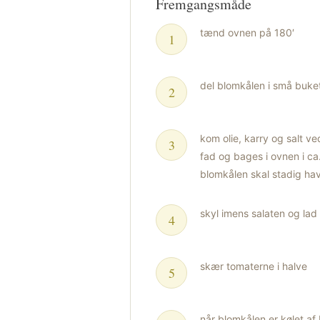
Fremgangsmåde
tænd ovnen på 180′
del blomkålen i små buke
kom olie, karry og salt 
fad og bages i ovnen i ca
blomkålen skal stadig ha
skyl imens salaten og la
skær tomaterne i halve
når blomkålen er kølet a