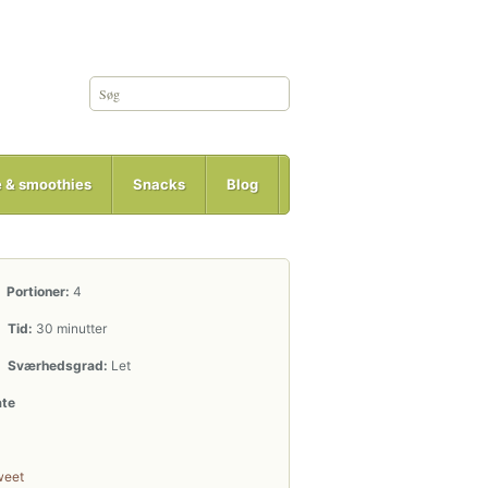
e & smoothies
Snacks
Blog
Portioner:
4
Tid:
30 minutter
Sværhedsgrad:
Let
ate
weet