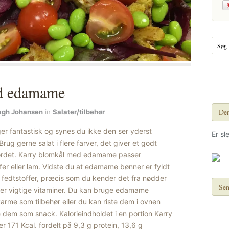
d edamame
Den
agh Johansen
in
Salater/tilbehør
 fantastisk og synes du ikke den ser yderst
Er sl
 Brug gerne salat i flere farver, det giver et godt
 bordet. Karry blomkål med edamame passer
bøffer eller lam. Vidste du at edamame bønner er fyldt
edtstoffer, præcis som du kender det fra nødder
Sen
older vigtige vitaminer. Du kan bruge edamame
 varme som tilbehør eller du kan riste dem i ovnen
e dem som snack. Kalorieindholdet i en portion Karry
171 Kcal. fordelt på 9,3 g protein, 13,6 g