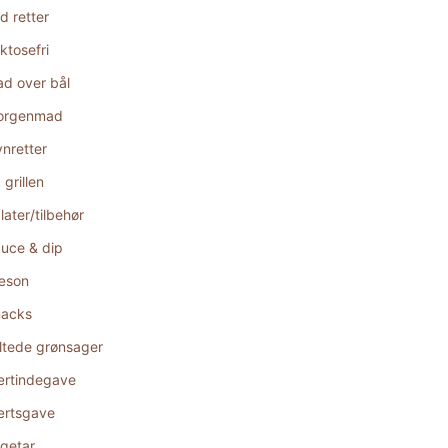
d retter
ktosefri
d over bål
orgenmad
nretter
 grillen
later/tilbehør
uce & dip
æson
acks
ltede grønsager
rtindegave
rtsgave
getar