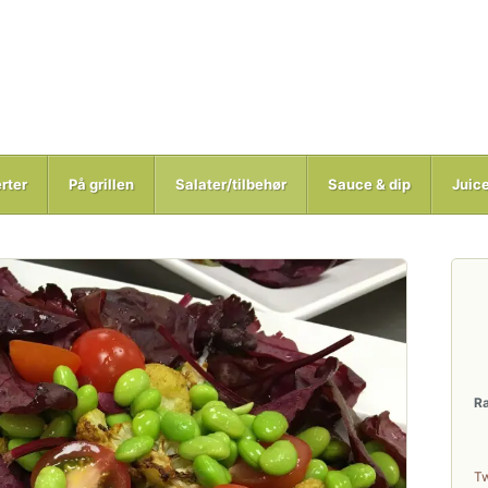
rter
På grillen
Salater/tilbehør
Sauce & dip
Juic
R
T