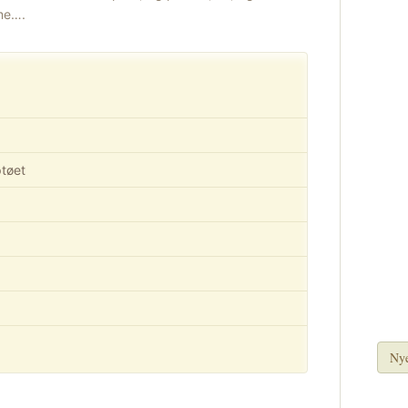
mme….
tøet
Nye