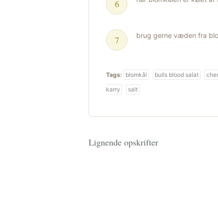
brug gerne væden fra bl
Tags:
blomkål
bulls blood salat
cher
karry
salt
Lignende opskrifter