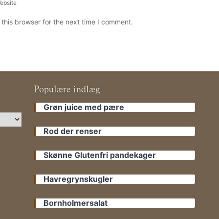
ebsite
this browser for the next time I comment.
Populære indlæg
Grøn juice med pære
Rod der renser
Skønne Glutenfri pandekager
Havregrynskugler
Bornholmersalat