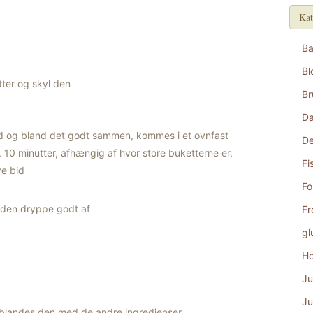
Kat
B
Bl
tter og skyl den
Br
D
ved og bland det godt sammen, kommes i et ovnfast
De
. 10 minutter, afhængig af hvor store buketterne er,
Fi
ve bid
Fo
d den dryppe godt af
Fr
gl
Ho
Ju
Ju
f blandes den med de andre ingredienser