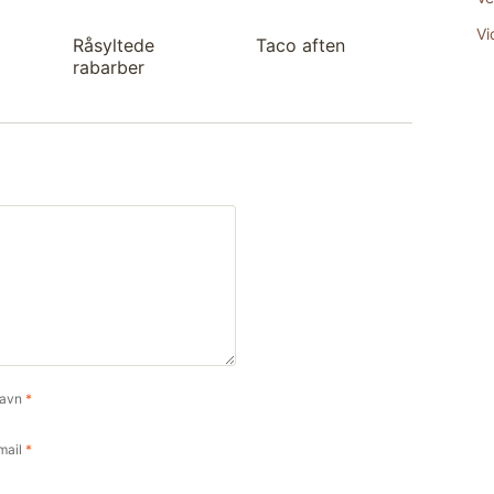
Vi
Råsyltede
Taco aften
rabarber
avn
*
mail
*