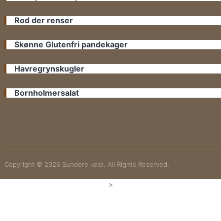
Rod der renser
Skønne Glutenfri pandekager
Havregrynskugler
Bornholmersalat
Copyright © 2026 Sundere kost. All Rights Reserved.
>