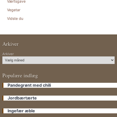
Værtsgave
Vegetar
Vidste du
Arkiver
Arkiver
Populære indlæg
Pandegrønt med chili
Jordbærtærte
Ingefær æble