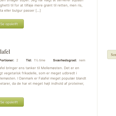
den smager super. Jeg har valgt at serverer squash
ghetti til for at tilføje mere grønt til retten, men ris,
ta eller bulgur passer […]
Se opskrift
lafel
Sen
Portioner:
2
Tid:
1½ time
Sværhedsgrad:
nem
afel bringer ens tanker til Mellemøsten. Det er en
gt vegetarisk frikadelle, som er meget udbredt i
lemøsten. I Danmark er Falafel meget populær blandt
etarer, da de har et meget højt indhold af proteiner,
Se opskrift