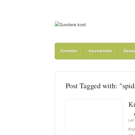
Forretter
Hovedretter
Desse
Post Tagged with: "spi
Kr
Let
Kry