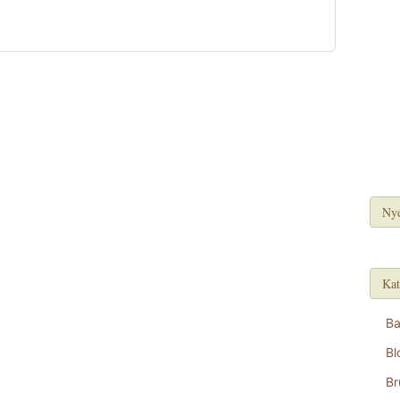
Nye
Kat
B
Bl
Br