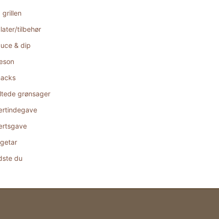
 grillen
later/tilbehør
uce & dip
æson
acks
ltede grønsager
rtindegave
rtsgave
getar
dste du