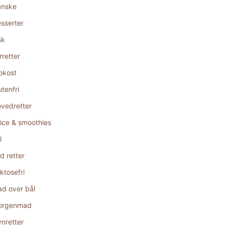
anske
sserter
sk
rretter
okost
utenfri
vedretter
ice & smoothies
l
d retter
ktosefri
d over bål
orgenmad
nretter