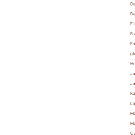
D
De
Fi
Fo
Fr
gl
Ho
Ju
Ju
Kø
La
Ma
M
Ov