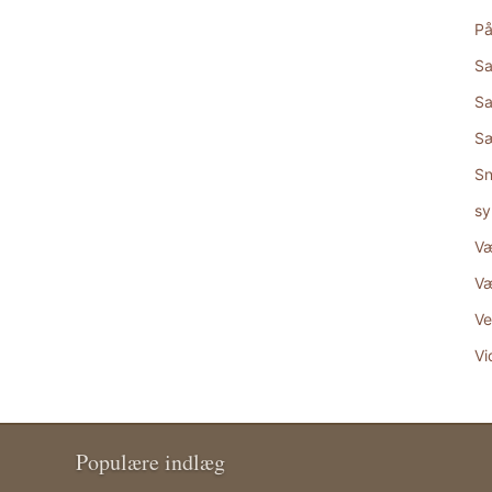
På
Sa
Sa
S
Sn
sy
Væ
Væ
Ve
Vi
Populære indlæg