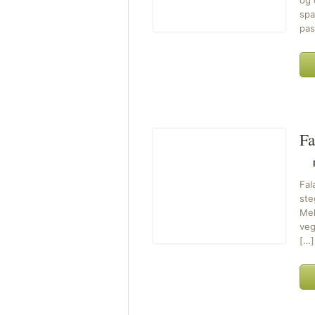
og 
spa
pas
Fa
Fal
ste
Mel
veg
[…]