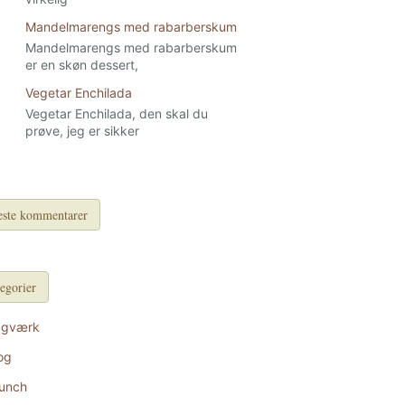
Mandelmarengs med rabarberskum
Mandelmarengs med rabarberskum
er en skøn dessert,
Vegetar Enchilada
Vegetar Enchilada, den skal du
prøve, jeg er sikker
ste kommentarer
egorier
agværk
og
unch