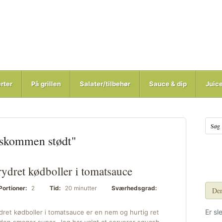
rter
På grillen
Salater/tilbehør
Sauce & dip
Juic
dskommen stødt"
ydret kødboller i tomatsauce
Portioner:
2
Tid:
20 minutter
Sværhedsgrad:
Den
Er sl
dret kødboller i tomatsauce er en nem og hurtig ret