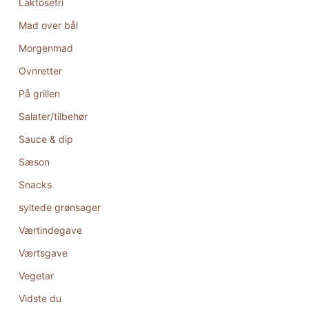
Laktosefri
Mad over bål
Morgenmad
Ovnretter
På grillen
Salater/tilbehør
Sauce & dip
Sæson
Snacks
syltede grønsager
Værtindegave
Værtsgave
Vegetar
Vidste du