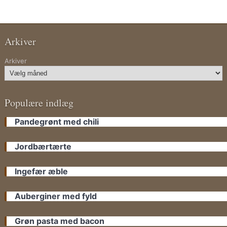
Arkiver
Arkiver
Populære indlæg
Pandegrønt med chili
Jordbærtærte
Ingefær æble
Auberginer med fyld
Grøn pasta med bacon