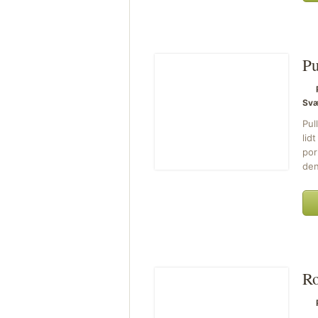
Pu
Svæ
Pul
lid
por
den
R