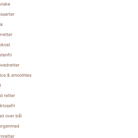
anske
sserter
sk
rretter
okost
utenfri
vedretter
ice & smoothies
l
d retter
ktosefri
d over bål
orgenmad
nretter