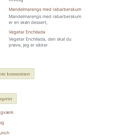
Mandelmarengs med rabarberskum
Mandelmarengs med rabarberskum
er en skøn dessert,
Vegetar Enchilada
Vegetar Enchilada, den skal du
prøve, jeg er sikker
ste kommentarer
egorier
agværk
og
unch