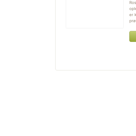
Ros
opl
er 
prø