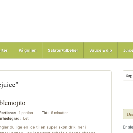
rter
På grillen
Salater/tilbehør
Sauce & dip
Juic
ejuice"
lemojito
Portioner:
1 portion
Tid:
5 minutter
Den
rhedsgrad:
Let
Er sl
gler du lige en ide til en super skøn drik, her i