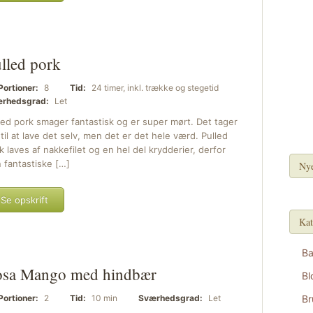
lled pork
Portioner:
8
Tid:
24 timer, inkl. trække og stegetid
rhedsgrad:
Let
led pork smager fantastisk og er super mørt. Det tager
t til at lave det selv, men det er det hele værd. Pulled
k laves af nakkefilet og en hel del krydderier, derfor
 fantastiske […]
Nye
Se opskrift
Kat
B
osa Mango med hindbær
Bl
Portioner:
2
Tid:
10 min
Sværhedsgrad:
Let
Br