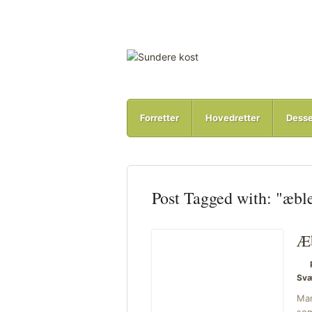
Forretter
Hovedretter
Desse
Post Tagged with: "æbl
Æb
Svæ
Man