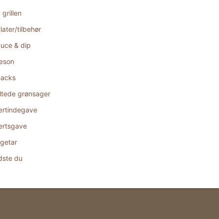
 grillen
later/tilbehør
uce & dip
æson
acks
ltede grønsager
rtindegave
rtsgave
getar
dste du