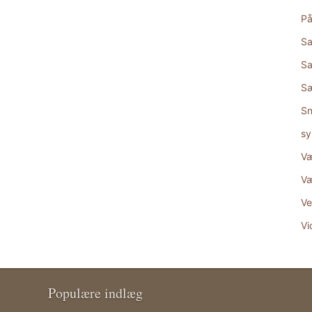
På
Sa
Sa
S
Sn
sy
Væ
Væ
Ve
Vi
Populære indlæg