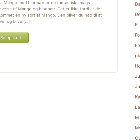
a Mango med hindbær er en fantastisk smags
D
evelse af Mango og hindbær. Det er ikke fordi at der
De
kommet en ny sort af Mango. Den bliver du nød til at
ve, og blive […]
Fi
Fo
Se opskrift
Fr
gl
Ho
Ju
Ju
Kø
La
Ma
M
Ov