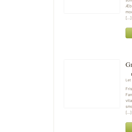
som
Æbl
moc
[…]
Gr
Let
Fri
Fan
vit
smo
[…]