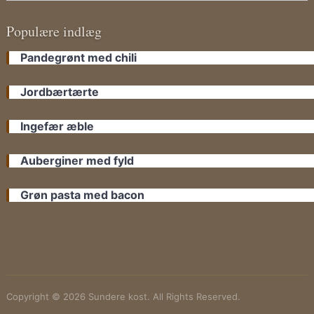
Populære indlæg
Pandegrønt med chili
Jordbærtærte
Ingefær æble
Auberginer med fyld
Grøn pasta med bacon
Copyright © 2026 Sundere kost. All Rights Reserved.