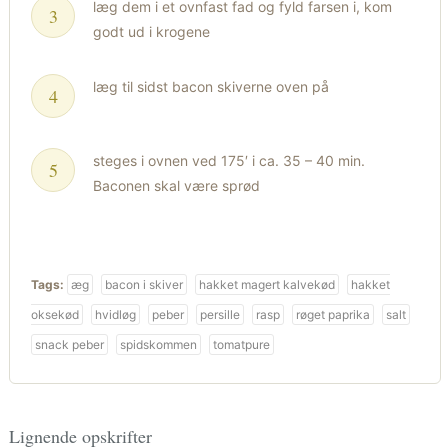
læg dem i et ovnfast fad og fyld farsen i, kom
godt ud i krogene
læg til sidst bacon skiverne oven på
steges i ovnen ved 175′ i ca. 35 – 40 min.
Baconen skal være sprød
Tags:
æg
bacon i skiver
hakket magert kalvekød
hakket
oksekød
hvidløg
peber
persille
rasp
røget paprika
salt
snack peber
spidskommen
tomatpure
Lignende opskrifter