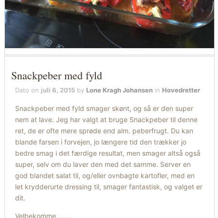
Snackpeber med fyld
Dato on
juli 6, 2015
by
Lone Kragh Johansen
in
Hovedretter
Snackpeber med fyld smager skønt, og så er den super
nem at lave. Jeg har valgt at bruge Snackpeber til denne
ret, de er ofte mere sprøde end alm. peberfrugt. Du kan
blande farsen i forvejen, jo længere tid den trækker jo
bedre smag i det færdige resultat, men smager altså også
super, selv om du laver den med det samme. Server en
god blandet salat til, og/eller ovnbagte kartofler, med en
let krydderurte dressing til, smager fantastisk, og valget er
dit.
Velbekomme……..