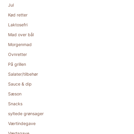
Jul
Kød retter
Laktosefri
Mad over bål
Morgenmad
Ovnretter
På grillen
Salater/tilbehør
Sauce & dip
Sæson
Snacks
syltede grønsager
Værtindegave
Værtsgave